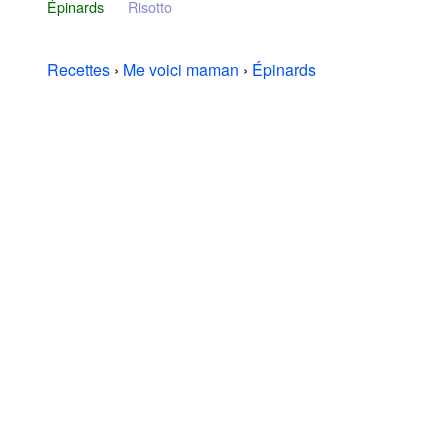
Épinards
Risotto
Recettes
›
Me voici maman
›
Épinards