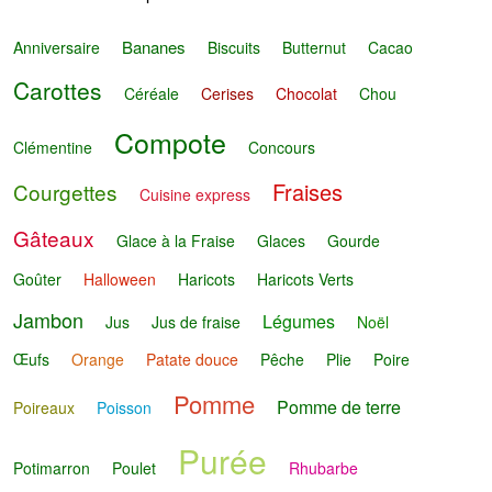
Bananes
Anniversaire
Biscuits
Butternut
Cacao
Carottes
Céréale
Cerises
Chocolat
Chou
Compote
Clémentine
Concours
Fraises
Courgettes
Cuisine express
Gâteaux
Glace à la Fraise
Glaces
Gourde
Goûter
Halloween
Haricots
Haricots Verts
Jambon
Légumes
Jus
Jus de fraise
Noël
Œufs
Orange
Patate douce
Pêche
Plie
Poire
Pomme
Pomme de terre
Poireaux
Poisson
Purée
Potimarron
Poulet
Rhubarbe