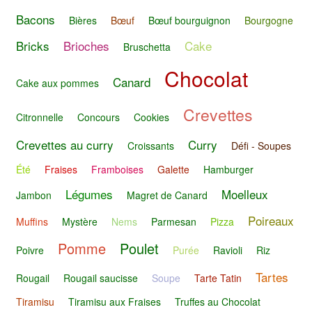
Bacons
Bières
Bœuf
Bœuf bourguignon
Bourgogne
Bricks
Brioches
Cake
Bruschetta
Chocolat
Canard
Cake aux pommes
Crevettes
Citronnelle
Concours
Cookies
Crevettes au curry
Curry
Croissants
Défi - Soupes
Été
Fraises
Framboises
Galette
Hamburger
Légumes
Moelleux
Jambon
Magret de Canard
Poireaux
Muffins
Mystère
Nems
Parmesan
Pizza
Pomme
Poulet
Poivre
Purée
Ravioli
Riz
Tartes
Rougail
Rougail saucisse
Soupe
Tarte Tatin
Tiramisu
Tiramisu aux Fraises
Truffes au Chocolat