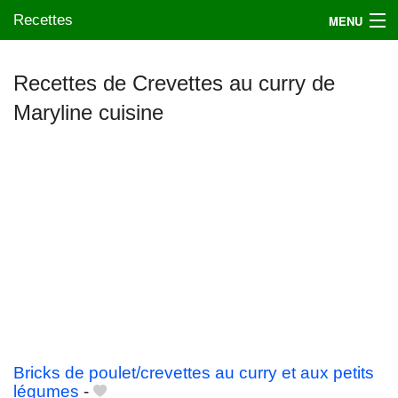
Recettes
MENU
Recettes de Crevettes au curry de
Maryline cuisine
Mes blogs préférés
Bricks de poulet/crevettes au curry et aux petits
légumes
-