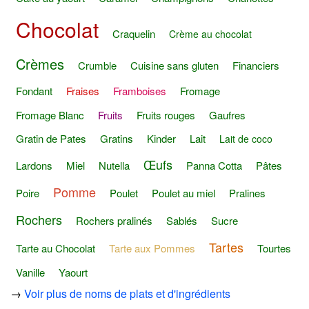
Chocolat
Craquelin
Crème au chocolat
Crèmes
Crumble
Cuisine sans gluten
Financiers
Fondant
Fraises
Framboises
Fromage
Fromage Blanc
Fruits
Fruits rouges
Gaufres
Gratin de Pates
Gratins
Kinder
Lait
Lait de coco
Œufs
Lardons
Miel
Nutella
Panna Cotta
Pâtes
Pomme
Poire
Poulet
Poulet au miel
Pralines
Rochers
Rochers pralinés
Sablés
Sucre
Tartes
Tarte au Chocolat
Tarte aux Pommes
Tourtes
Vanille
Yaourt
→
Voir plus de noms de plats et d'ingrédients