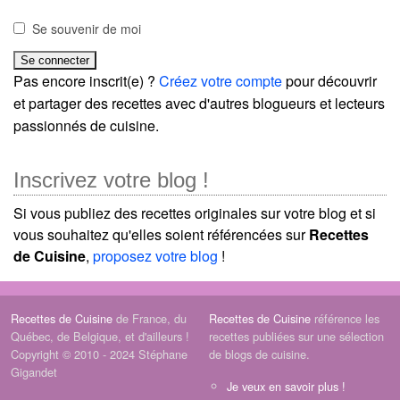
Se souvenir de moi
Pas encore inscrit(e) ?
Créez votre compte
pour découvrir
et partager des recettes avec d'autres blogueurs et lecteurs
passionnés de cuisine.
Inscrivez votre blog !
Si vous publiez des recettes originales sur votre blog et si
vous souhaitez qu'elles soient référencées sur
Recettes
de Cuisine
,
proposez votre blog
!
Recettes de Cuisine
de France, du
Recettes de Cuisine
référence les
Québec, de Belgique, et d'ailleurs !
recettes publiées sur une sélection
Copyright © 2010 - 2024 Stéphane
de blogs de cuisine.
Gigandet
Je veux en savoir plus !