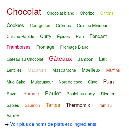
Chocolat
Chorizo
Citrons
Chocolat blanc
Cookies
Crèmes
Cuisine Minceur
Courgettes
Fondant
Curry
Épices
Flan
Cuisine Rapide
Framboises
Fromage
Fromage Blanc
Gâteaux
Lait
Jambon
Gâteau au Chocolat
Moelleux
Lentilles
Macarons
Mascarpone
Muffins
Pain
Mug Cake
Multicuiseur
Noix de coco
Olive
Poulet
Pomme
Pavot
Poulet au curry
Ricotta
Tartes
Thermomix
Sablés
Saumon
Tiramisu
Vanille
→
Voir plus de noms de plats et d'ingrédients