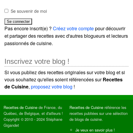
Se souvenir de moi
Pas encore inscrit(e) ?
Créez votre compte
pour découvrir
et partager des recettes avec d'autres blogueurs et lecteurs
passionnés de cuisine.
Inscrivez votre blog !
Si vous publiez des recettes originales sur votre blog et si
vous souhaitez qu'elles soient référencées sur
Recettes
de Cuisine
,
proposez votre blog
!
Recettes de Cuisine
de France, du
Recettes de Cuisine
référence les
Québec, de Belgique, et d'ailleurs !
recettes publiées sur une sélection
Copyright © 2010 - 2024 Stéphane
de blogs de cuisine.
Gigandet
Je veux en savoir plus !