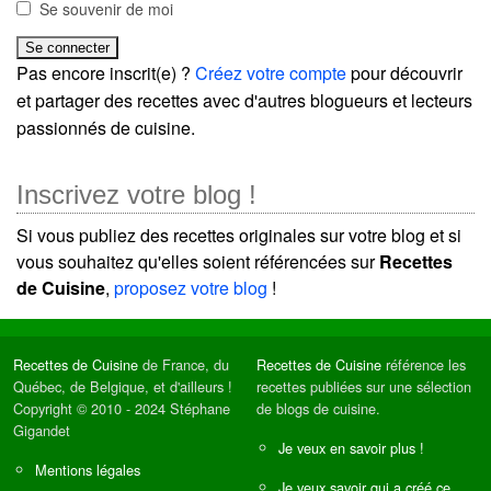
Se souvenir de moi
Pas encore inscrit(e) ?
Créez votre compte
pour découvrir
et partager des recettes avec d'autres blogueurs et lecteurs
passionnés de cuisine.
Inscrivez votre blog !
Si vous publiez des recettes originales sur votre blog et si
vous souhaitez qu'elles soient référencées sur
Recettes
de Cuisine
,
proposez votre blog
!
Recettes de Cuisine
de France, du
Recettes de Cuisine
référence les
Québec, de Belgique, et d'ailleurs !
recettes publiées sur une sélection
Copyright © 2010 - 2024 Stéphane
de blogs de cuisine.
Gigandet
Je veux en savoir plus !
Mentions légales
Je veux savoir qui a créé ce