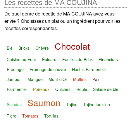
Les recettes de MA COUJINA
De quel genre de recette de MA COUJINA avez-vous
envie ? Choisissez un plat ou un ingrédient pour voir les
recettes correspondantes.
Chocolat
Blé
Bricks
Chèvre
Cuisine au Four
Épinard
Feuilles de Brick
Financiers
Fromage
Fromage de chèvre
Hachis Parmentier
Jambon
Mangue
Mont-d'Or
Muffins
Pain
Parmentier
Poireaux
Quiches
Roulé
Salade de blé
Saumon
Salades
Tajine
Tajine tunisien
Tigre
Tomates
Tortillas