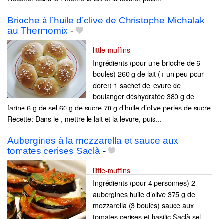
Brioche à l’huile d’olive de Christophe Michalak
au Thermomix
-
little-muffins
Ingrédients (pour une brioche de 6
boules) 260 g de lait (+ un peu pour
dorer) 1 sachet de levure de
boulanger déshydratée 380 g de
farine 6 g de sel 60 g de sucre 70 g d’huile d’olive perles de sucre
Recette: Dans le , mettre le lait et la levure, puis...
Aubergines à la mozzarella et sauce aux
tomates cerises Saclà
-
little-muffins
Ingrédients (pour 4 personnes) 2
aubergines huile d’olive 375 g de
mozzarella (3 boules) sauce aux
tomates cerises et basilic Saclà sel,