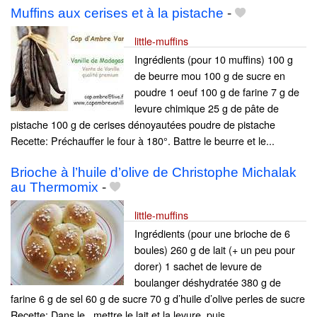
Muffins aux cerises et à la pistache
-
little-muffins
Ingrédients (pour 10 muffins) 100 g
de beurre mou 100 g de sucre en
poudre 1 oeuf 100 g de farine 7 g de
levure chimique 25 g de pâte de
pistache 100 g de cerises dénoyautées poudre de pistache
Recette: Préchauffer le four à 180°. Battre le beurre et le...
Brioche à l’huile d’olive de Christophe Michalak
au Thermomix
-
little-muffins
Ingrédients (pour une brioche de 6
boules) 260 g de lait (+ un peu pour
dorer) 1 sachet de levure de
boulanger déshydratée 380 g de
farine 6 g de sel 60 g de sucre 70 g d’huile d’olive perles de sucre
Recette: Dans le , mettre le lait et la levure, puis...