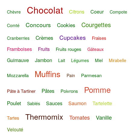
Chocolat
Citrons
Coeur
Chèvre
Compote
Courgettes
Concours
Cookies
Comté
Cupcakes
Crèmes
Fraises
Cranberries
Framboises
Fruits
Fruits rouges
Gâteaux
Guimauve
Jambon
Lait
Légumes
Miel
Mirabelle
Muffins
Mozzarella
Parmesan
Pain
Pomme
Pâtes
Pâte à Tartiner
Poivrons
Poulet
Sauces
Saumon
Tartelette
Sablés
Thermomix
Tomates
Vanille
Tartes
Velouté