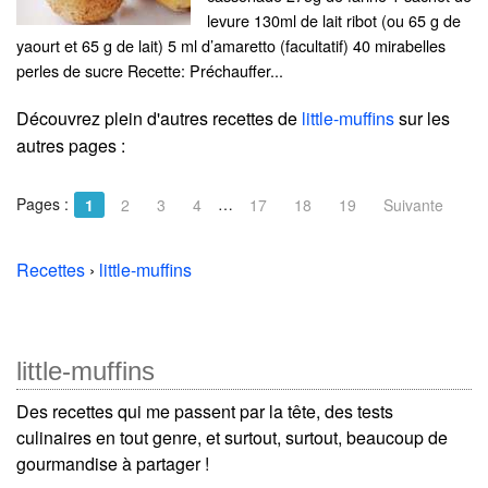
levure 130ml de lait ribot (ou 65 g de
yaourt et 65 g de lait) 5 ml d’amaretto (facultatif) 40 mirabelles
perles de sucre Recette: Préchauffer...
Découvrez plein d'autres recettes de
little-muffins
sur les
autres pages :
Pages :
…
1
2
3
4
17
18
19
Suivante
Recettes
›
little-muffins
little-muffins
Des recettes qui me passent par la tête, des tests
culinaires en tout genre, et surtout, surtout, beaucoup de
gourmandise à partager !