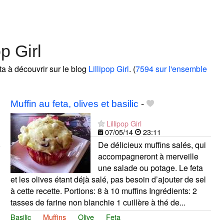
p Girl
eta à découvrir sur le blog
Lillipop Girl
. (
7594 sur l'ensemble
Muffin au feta, olives et basilic
-
Lillipop Girl
07/05/14
23:11
De délicieux muffins salés, qui
accompagneront à merveille
une salade ou potage. Le feta
et les olives étant déjà salé, pas besoin d’ajouter de sel
à cette recette. Portions: 8 à 10 muffins Ingrédients: 2
tasses de farine non blanchie 1 cuillère à thé de...
Basilic
Muffins
Olive
Feta