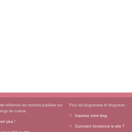
ine
référence les recettes publiées sur
Pour les blogueuses et blogueurs :
blogs de cuisine.
Inscrivez votre blog
oir plus !
Comment fonctionne le site ?
 qui a créé ce site.