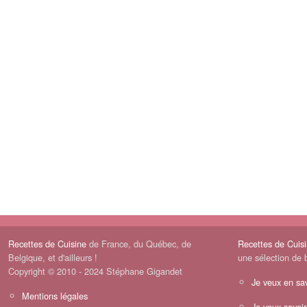
Recettes de Cuisine
de France, du Québec, de
Recettes de Cuis
Belgique, et d'ailleurs !
une sélection de 
Copyright © 2010 - 2024 Stéphane Gigandet
Je veux en sav
Mentions légales
Je veux savoir