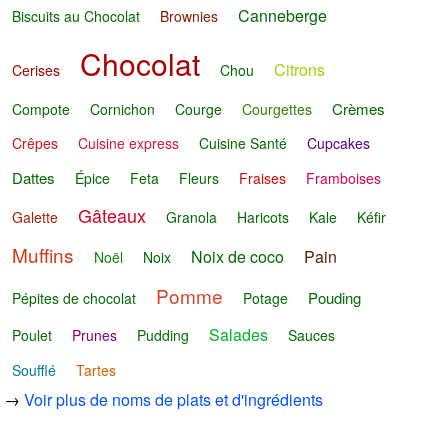
Canneberge
Biscuits au Chocolat
Brownies
Chocolat
Citrons
Cerises
Chou
Crèmes
Compote
Cornichon
Courge
Courgettes
Crêpes
Cuisine express
Cuisine Santé
Cupcakes
Dattes
Épice
Feta
Fleurs
Fraises
Framboises
Gâteaux
Galette
Granola
Haricots
Kale
Kéfir
Muffins
Noix de coco
Pain
Noël
Noix
Pomme
Pouding
Pépites de chocolat
Potage
Salades
Poulet
Prunes
Pudding
Sauces
Soufflé
Tartes
→
Voir plus de noms de plats et d'ingrédients