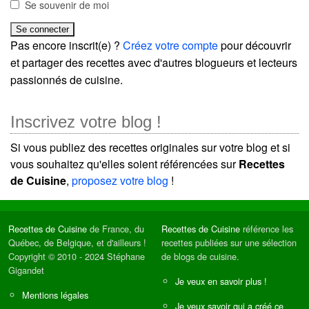
Se souvenir de moi
Pas encore inscrit(e) ?
Créez votre compte
pour découvrir
et partager des recettes avec d'autres blogueurs et lecteurs
passionnés de cuisine.
Inscrivez votre blog !
Si vous publiez des recettes originales sur votre blog et si
vous souhaitez qu'elles soient référencées sur
Recettes
de Cuisine
,
proposez votre blog
!
Recettes de Cuisine
de France, du
Recettes de Cuisine
référence les
Québec, de Belgique, et d'ailleurs !
recettes publiées sur une sélection
Copyright © 2010 - 2024 Stéphane
de blogs de cuisine.
Gigandet
Je veux en savoir plus !
Mentions légales
Je veux savoir qui a créé ce