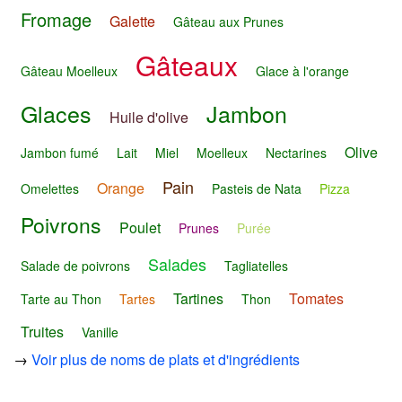
Fromage
Galette
Gâteau aux Prunes
Gâteaux
Gâteau Moelleux
Glace à l'orange
Glaces
Jambon
Huile d'olive
Olive
Jambon fumé
Lait
Miel
Moelleux
Nectarines
Pain
Orange
Omelettes
Pasteis de Nata
Pizza
Poivrons
Poulet
Prunes
Purée
Salades
Salade de poivrons
Tagliatelles
Tartines
Tomates
Tarte au Thon
Tartes
Thon
Truites
Vanille
→
Voir plus de noms de plats et d'ingrédients