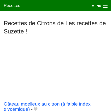
Recettes
MENU
Recettes de Citrons de Les recettes de
Suzette !
Mes blogs préférés
Gâteau moelleux au citron (à faible index
glycémique)
-