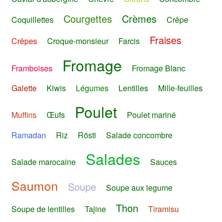
Courgettes
Crèmes
Coquillettes
Crêpe
Fraises
Crêpes
Croque-monsieur
Farcis
Fromage
Framboises
Fromage Blanc
Galette
Kiwis
Légumes
Lentilles
Mille-feuilles
Poulet
Muffins
Œufs
Poulet mariné
Ramadan
Riz
Rösti
Salade concombre
Salades
Salade marocaine
Sauces
Saumon
Soupe
Soupe aux legume
Thon
Soupe de lentilles
Tajine
Tiramisu