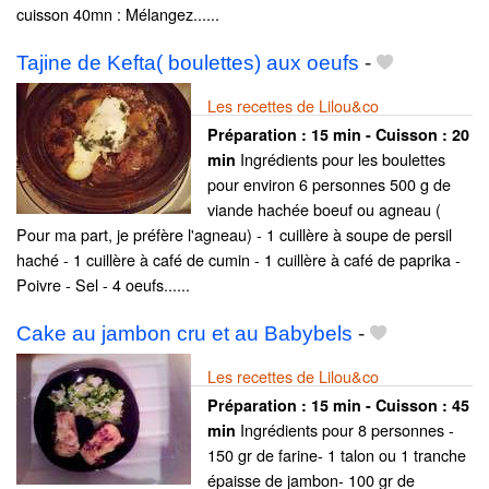
cuisson 40mn : Mélangez......
Tajine de Kefta( boulettes) aux oeufs
-
Les recettes de Lilou&co
Préparation :
15 min - Cuisson :
20
Ingrédients pour les boulettes
min
pour environ 6 personnes 500 g de
viande hachée boeuf ou agneau (
Pour ma part, je préfère l'agneau) - 1 cuillère à soupe de persil
haché - 1 cuillère à café de cumin - 1 cuillère à café de paprika -
Poivre - Sel - 4 oeufs......
Cake au jambon cru et au Babybels
-
Les recettes de Lilou&co
Préparation :
15 min - Cuisson :
45
Ingrédients pour 8 personnes -
min
150 gr de farine- 1 talon ou 1 tranche
épaisse de jambon- 100 gr de