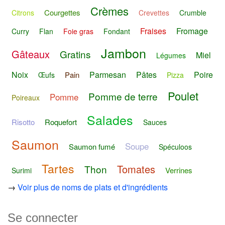
Crèmes
Courgettes
Citrons
Crevettes
Crumble
Fraises
Fromage
Curry
Flan
Foie gras
Fondant
Jambon
Gâteaux
Gratins
Miel
Légumes
Noix
Parmesan
Pâtes
Poire
Pain
Œufs
Pizza
Poulet
Pomme de terre
Pomme
Poireaux
Salades
Risotto
Roquefort
Sauces
Saumon
Soupe
Saumon fumé
Spéculoos
Tartes
Tomates
Thon
Verrines
Surimi
→
Voir plus de noms de plats et d'ingrédients
Se connecter