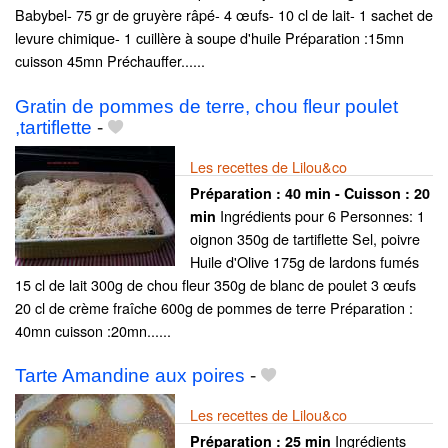
Babybel- 75 gr de gruyère râpé- 4 œufs- 10 cl de lait- 1 sachet de
levure chimique- 1 cuillère à soupe d'huile Préparation :15mn
cuisson 45mn Préchauffer......
Gratin de pommes de terre, chou fleur poulet
,tartiflette
-
Les recettes de Lilou&co
Préparation :
40 min - Cuisson :
20
Ingrédients pour 6 Personnes: 1
min
oignon 350g de tartiflette Sel, poivre
Huile d'Olive 175g de lardons fumés
15 cl de lait 300g de chou fleur 350g de blanc de poulet 3 œufs
20 cl de crème fraîche 600g de pommes de terre ​Préparation :
40mn cuisson :20mn......
Tarte Amandine aux poires
-
Les recettes de Lilou&co
Ingrédients
Préparation :
25 min