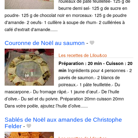
rouleaux de pâte feuilletée- 125 g de
beurre demi sel- 125 g de sucre en
poudre- 125 g de chocolat noir en morceaux- 125 g de poudre
d'amande- 2 oeufs- 1 cuillère à soupe de rhum- 2 cuillérées à
café d'extrait d'amande......
Couronne de Noël au saumon
-
Les recettes de Lilou&co
Préparation :
20 min - Cuisson :
20
Ingrédients pour 4 personnes - 2
min
pavés de saumon.- 2 blancs de
poireaux.- 1 pâte feuilletée.- Du
mascarpone.- Du fromage râpé.- 1 jaune d’œuf.- De l’huile
d’olive.- Du sel et du poivre. Préparation 20mn cuisson 20mn
Dans votre poêle, ajoutez l’huile d’olive......
Sablés de Noël aux amandes de Christophe
Felder
-