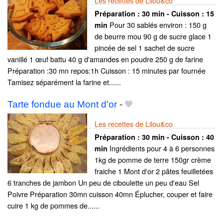
Les recettes de Lilou&co
Préparation :
30 min - Cuisson :
15
Pour 30 sablés environ : 150 g
min
de beurre mou 90 g de sucre glace 1
pincée de sel 1 sachet de sucre
vanillé 1 œuf battu 40 g d'amandes en poudre 250 g de farine
Préparation :30 mn repos:1h Cuisson : 15 minutes par fournée
Tamisez séparément la farine et......
Tarte fondue au Mont d'or
-
Les recettes de Lilou&co
Préparation :
30 min - Cuisson :
40
Ingrédients pour 4 à 6 personnes
min
1kg de pomme de terre 150gr crème
fraiche 1 Mont d'or 2 pâtes feuilletées
6 tranches de jambon Un peu de ciboulette un peu d'eau Sel
Poivre Préparation 30mn cuisson 40mn Éplucher, couper et faire
cuire 1 kg de pommes de......