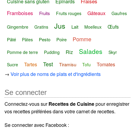
Fraises
Cuisine sans gluten
Épinards
Framboises
Gâteaux
Fruits
Fruits rouges
Gaufres
Jus
Œufs
Lait
Gingembre
Gratins
Moelleux
Pomme
Pâté
Pesto
Poire
Pâtes
Salades
Riz
Pomme de terre
Pudding
Skyr
Test
Tartes
Tomates
Tiramisu
Sucre
Tofu
→
Voir plus de noms de plats et d'ingrédients
Se connecter
Connectez-vous sur
Recettes de Cuisine
pour enregistrer
vos recettes préférées dans votre carnet de recettes.
Se connecter avec Facebook :