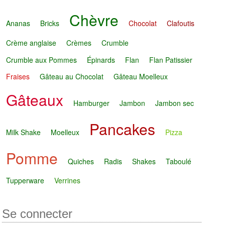
Chèvre
Ananas
Bricks
Chocolat
Clafoutis
Crème anglaise
Crèmes
Crumble
Crumble aux Pommes
Épinards
Flan
Flan Patissier
Fraises
Gâteau au Chocolat
Gâteau Moelleux
Gâteaux
Hamburger
Jambon
Jambon sec
Pancakes
Milk Shake
Moelleux
Pizza
Pomme
Quiches
Radis
Shakes
Taboulé
Tupperware
Verrines
Se connecter