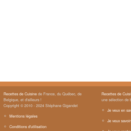
Recettes de Cuisine
de France, du Québec, de
Recettes de Cuis
Belgique, et d'ailleurs !
une sélection de 
Copyright © 2010 - 2024 Stéphane Gigandet
Je veux en sav
Mentions légales
Je veux savoir
Conditions d'utilisation