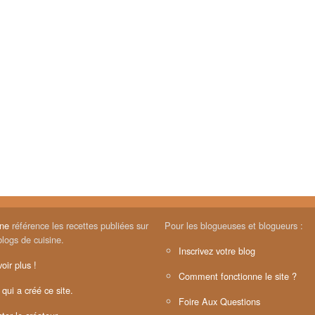
ine
référence les recettes publiées sur
Pour les blogueuses et blogueurs :
blogs de cuisine.
Inscrivez votre blog
oir plus !
Comment fonctionne le site ?
 qui a créé ce site.
Foire Aux Questions