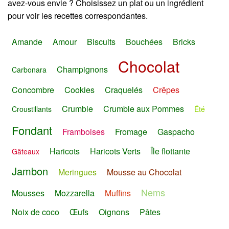
avez-vous envie ? Choisissez un plat ou un ingrédient
pour voir les recettes correspondantes.
Amande
Amour
Biscuits
Bouchées
Bricks
Chocolat
Champignons
Carbonara
Concombre
Cookies
Craquelés
Crêpes
Crumble
Crumble aux Pommes
Croustillants
Été
Fondant
Framboises
Fromage
Gaspacho
Haricots
Haricots Verts
Île flottante
Gâteaux
Jambon
Meringues
Mousse au Chocolat
Nems
Mousses
Mozzarella
Muffins
Noix de coco
Œufs
Oignons
Pâtes