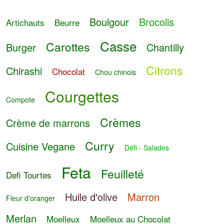
Boulgour
Brocolis
Artichauts
Beurre
Casse
Carottes
Burger
Chantilly
Citrons
Chirashi
Chocolat
Chou chinois
Courgettes
Compote
Crèmes
Crème de marrons
Curry
Cuisine Vegane
Défi - Salades
Feta
Feuilleté
Defi Tourtes
Huile d'olive
Marron
Fleur d'oranger
Merlan
Moelleux
Moelleux au Chocolat