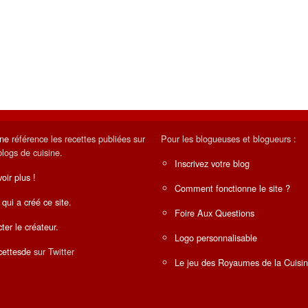
ine
référence les recettes publiées sur
Pour les blogueuses et blogueurs :
blogs de cuisine.
Inscrivez votre blog
oir plus !
Comment fonctionne le site ?
 qui a créé ce site.
Foire Aux Questions
ter le créateur.
Logo personnalisable
ettesde
sur Twitter
Le jeu des Royaumes de la Cuisi