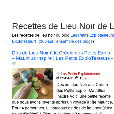
Recettes de Lieu Noir de L
Les recettes de lieu noir du blog
Les Petits Explotesteurs
Explotesteurs
. (
365 sur l'ensemble des blogs
)
Dos de Lieu Noir à la Créole des Petits Explo
– Mauritius Inspire | Les Petits ExploTesteurs
-
Les Petits Explotesteurs
29/04/15
19:20
Dos de Lieu Noir à la Créole
des Petits Explo' -Mauritius
Inspire Voici une petite recette
que nous avons inventé après un voyage à l'île Maurice.
Pour 4 personnes. 2 morceaux de dos de lieu noir (il n'y
a pas d'arêtes) 1 Oignon 1 poivron 3 gousses d'ail...