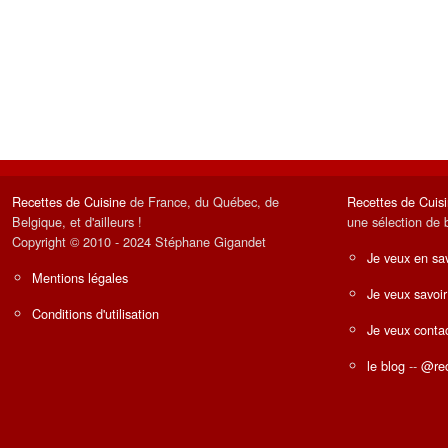
Recettes de Cuisine
de France, du Québec, de
Recettes de Cuis
Belgique, et d'ailleurs !
une sélection de 
Copyright © 2010 - 2024 Stéphane Gigandet
Je veux en sav
Mentions légales
Je veux savoir
Conditions d'utilisation
Je veux contac
le blog
--
@rec