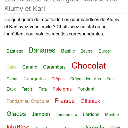
Kiumy et Kari
De quel genre de recette de Les gourmandises de Kiumy
et Kari avez-vous envie ? Choisissez un plat ou un
ingrédient pour voir les recettes correspondantes.
Bananes
Basilic
Baguette
Burger
Beurre
Chocolat
Canard
Carambars
Cake
Courgettes
Coeur
Crêpes
Crêpes dentelles
Eau
Foie gras
Fondant
Farcis
Eaux
Feta
Fraises
Gâteaux
Fondant au Chocolat
Glaces
Jambon
Lardons
Jambon cru
Menthe
Muffins
Nutella