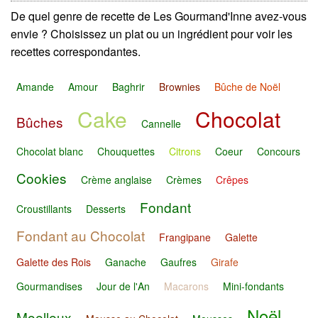
De quel genre de recette de Les Gourmand'Inne avez-vous
envie ? Choisissez un plat ou un ingrédient pour voir les
recettes correspondantes.
Amande
Amour
Baghrir
Brownies
Bûche de Noël
Cake
Chocolat
Bûches
Cannelle
Chocolat blanc
Chouquettes
Citrons
Coeur
Concours
Cookies
Crème anglaise
Crèmes
Crêpes
Fondant
Croustillants
Desserts
Fondant au Chocolat
Frangipane
Galette
Galette des Rois
Ganache
Gaufres
Girafe
Gourmandises
Jour de l'An
Macarons
Mini-fondants
Noël
Moelleux