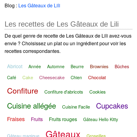
Blog :
Les Gâteaux de Lili
Les recettes de Les Gâteaux de Lili
De quel genre de recette de Les Gâteaux de Lili avez-vous
envie ? Choisissez un plat ou un ingrédient pour voir les
recettes correspondantes.
Abricot
Brownies
Année
Automne
Beurre
Bûches
Cake
Cheesecake
Chocolat
Café
Chien
Confiture
Confiture d'abricots
Cookies
Cuisine allégée
Cupcakes
Cuisine Facile
Fraises
Fruits
Fruits rouges
Gâteau Hello Kitty
Gâteaux
Gâteau magique
Groseilles