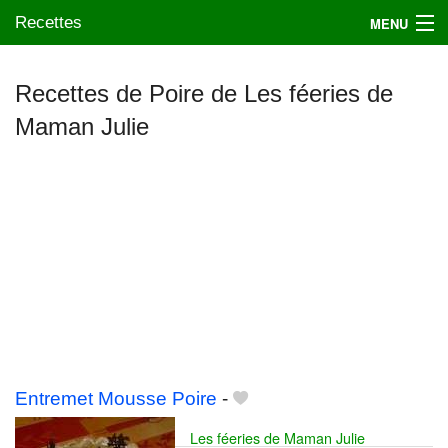
Recettes
MENU
Recettes de Poire de Les féeries de
Maman Julie
Mes blogs préférés
Entremet Mousse Poire
-
Les féeries de Maman Julie