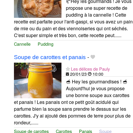
🥐Hey les gourmands ! Je vous
propose une super recette de
pudding à la cannelle ! Cette
recette est parfaite pour l'anti-gaspi, si vous avez un pain
de mie ou du pain et des viennoiseries qui ont séchés.
C'est super simple et très bon, cette recette peut......
Cannelle
Pudding
Soupe de carottes et panais
-
Les délices de Pauly
20/01/23
10:00
🥣 Hey les gourmandises ! 🥣
Aujourd'hui je vous propose
une bonne soupe aux carottes
et panais ! Les panais ont ce petit goût acidulé qui
parfume bien la soupe sans prendre le dessus sur les
carottes. J'y ai ajouté des pommes de terre pour plus de
rondeur,......
Soupe de carottes
Carottes
Panais
Soupe