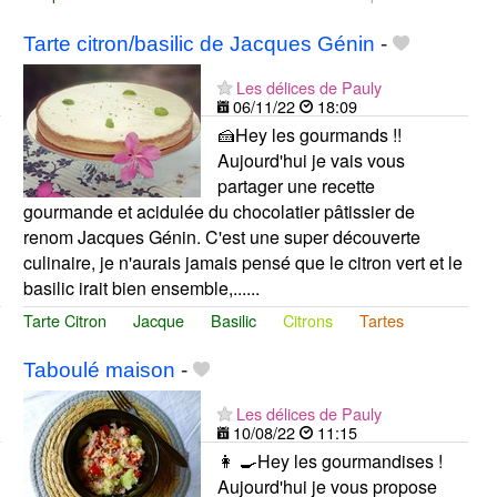
Tarte citron/basilic de Jacques Génin
-
Les délices de Pauly
06/11/22
18:09
🍰Hey les gourmands !!
Aujourd'hui je vais vous
partager une recette
gourmande et acidulée du chocolatier pâtissier de
renom Jacques Génin. C'est une super découverte
culinaire, je n'aurais jamais pensé que le citron vert et le
basilic irait bien ensemble,......
Tarte Citron
Jacque
Basilic
Citrons
Tartes
Taboulé maison
-
Les délices de Pauly
10/08/22
11:15
👩 🍳Hey les gourmandises !
Aujourd'hui je vous propose