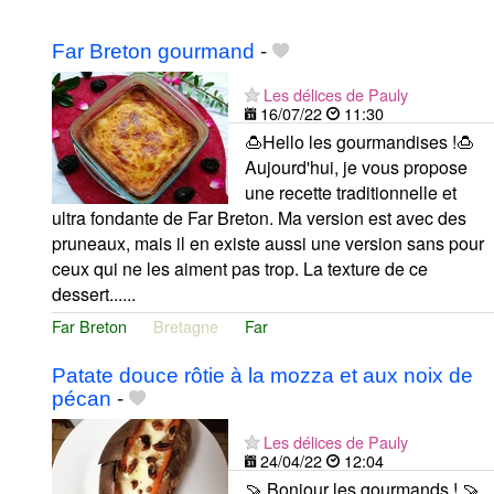
Far Breton gourmand
-
Les délices de Pauly
16/07/22
11:30
🍮Hello les gourmandises !🍮
Aujourd'hui, je vous propose
une recette traditionnelle et
ultra fondante de Far Breton. Ma version est avec des
pruneaux, mais il en existe aussi une version sans pour
ceux qui ne les aiment pas trop. La texture de ce
dessert......
Far Breton
Bretagne
Far
Patate douce rôtie à la mozza et aux noix de
pécan
-
Les délices de Pauly
24/04/22
12:04
🍠 Bonjour les gourmands ! 🍠