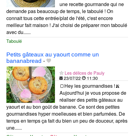
une recette gourmande qui ne
demande pas beaucoup de temps, le taboulé ! On
connait tous cette entrée/plat de l'été, c'est encore
meilleur fait maison ! J'ai choisi de préparer mon taboulé
avec du......
Taboulé
Petits gâteaux au yaourt comme un
bananabread
-
Les délices de Pauly
23/07/22
11:30
🍞Hey les gourmandises !🍌
Aujourd'hui je vous propose de
réaliser des petits gâteaux au
yaourt et au bon goût de banane. Ce sont des petites
gourmandises hyper moelleuses et bien parfumées. De
temps en temps ça fait du bien un peu de douceur, après
une......