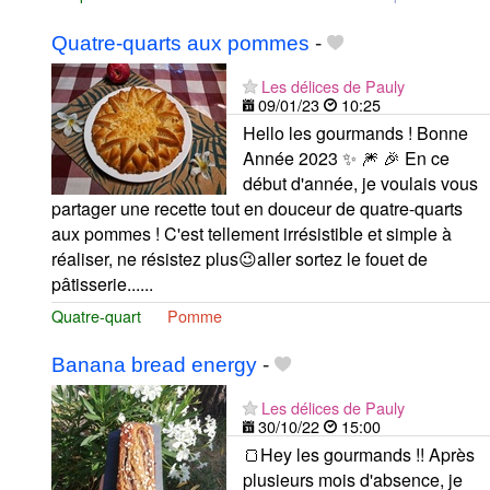
Quatre-quarts aux pommes
-
Les délices de Pauly
09/01/23
10:25
Hello les gourmands ! Bonne
Année 2023 ✨ 🎆 🎉 En ce
début d'année, je voulais vous
partager une recette tout en douceur de quatre-quarts
aux pommes ! C'est tellement irrésistible et simple à
réaliser, ne résistez plus😉aller sortez le fouet de
pâtisserie......
Quatre-quart
Pomme
Banana bread energy
-
Les délices de Pauly
30/10/22
15:00
🍞Hey les gourmands !! Après
plusieurs mois d'absence, je