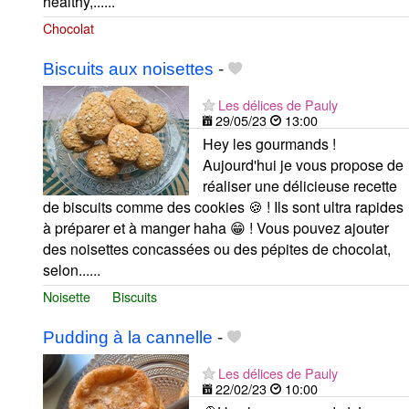
healthy,......
Chocolat
Biscuits aux noisettes
-
Les délices de Pauly
29/05/23
13:00
Hey les gourmands !
Aujourd'hui je vous propose de
réaliser une délicieuse recette
de biscuits comme des cookies 🍪 ! Ils sont ultra rapides
à préparer et à manger haha 😁 ! Vous pouvez ajouter
des noisettes concassées ou des pépites de chocolat,
selon......
Noisette
Biscuits
Pudding à la cannelle
-
Les délices de Pauly
22/02/23
10:00