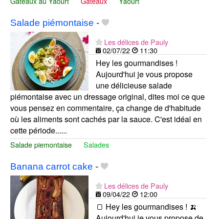
Gâteaux au Yaourt
Gâteaux
Yaourt
Salade piémontaise
-
Les délices de Pauly
02/07/22
11:30
Hey les gourmandises !
Aujourd'hui je vous propose
une délicieuse salade
piémontaise avec un dressage original, dites moi ce que
vous pensez en commentaire, ça change de d'habitude
où les aliments sont cachés par la sauce. C'est idéal en
cette période......
Salade piemontaise
Salades
Banana carrot cake
-
Les délices de Pauly
09/04/22
12:00
🍞 Hey les gourmandises ! 🍌
Aujourd'hui je vous propose de