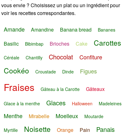
vous envie ? Choisissez un plat ou un ingrédient pour
voir les recettes correspondantes.
Amande
Amandine
Banana bread
Bananes
Carottes
Basilic
Brioches
Cake
Bibimbap
Chocolat
Confiture
Céréale
Chantilly
Cookéo
Figues
Croustade
Dinde
Fraises
Gâteaux
Gâteau à la Carotte
Glaces
Glace à la menthe
Halloween
Madeleines
Menthe
Moelleux
Mirabelle
Moutarde
Noisette
Panais
Orange
Pain
Myrtille