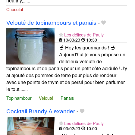
healthy,......
Chocolat
Velouté de topinambours et panais
-
Les délices de Pauly
10/03/23
10:30
🥣 Hey les gourmands ! 🥣
Aujourd'hui je vous propose un
délicieux velouté de
topinambours et de panais pour un petit côté acidulé ! J'y
ai ajouté des pommes de terre pour plus de rondeur
avec une pointe de thym et de persil pour bien parfumer
le tout.......
Topinambour
Velouté
Panais
Cocktail Brandy Alexander
-
Les délices de Pauly
03/02/23
10:00