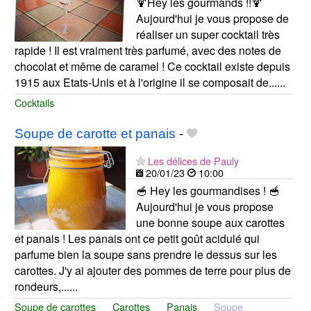
🍹Hey les gourmands !!🍹
Aujourd'hui je vous propose de
réaliser un super cocktail très
rapide ! Il est vraiment très parfumé, avec des notes de
chocolat et même de caramel ! Ce cocktail existe depuis
1915 aux Etats-Unis et à l'origine il se composait de......
Cocktails
Soupe de carotte et panais
-
Les délices de Pauly
20/01/23
10:00
🥣 Hey les gourmandises ! 🥣
Aujourd'hui je vous propose
une bonne soupe aux carottes
et panais ! Les panais ont ce petit goût acidulé qui
parfume bien la soupe sans prendre le dessus sur les
carottes. J'y ai ajouter des pommes de terre pour plus de
rondeurs,......
Soupe de carottes
Carottes
Panais
Soupe