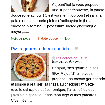
Aujourd'hui je vous propose
une super découverte, la patate
douce rôtie au four ! C'est vraiment trop bon ! et sain, la
patate douce apporte pleins d'antioxydants (beta
carotène, vitamine C, potassium, indice glycémique
moyen,......
Noix de pécan
Patate douce
Noix
Pizza gourmande au cheddar
-
Les délices de Pauly
01/04/22
12:00
Bonjour, mes gourmandises !!
😁🍕 Aujourd'hui je vous
propose une recette gourmande
et simple à réaliser : la Pizza au cheddar !🍕 Cette
recette est rapide et économique, j'ai utilisé ce que
j'avais à disposition dans mon frigo et mes placards.
C'est très......