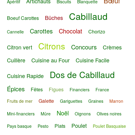
Bœuf
Artichauts
Apéritif
Biscuits
Blanquette
Cabillaud
Bûches
Boeuf Carottes
Carottes
Chocolat
Chorizo
Cannelle
Citrons
Concours
Citron vert
Crèmes
Cuillère
Cuisine au Four
Cuisine Facile
Dos de Cabillaud
Cuisine Rapide
Épices
Fêtes
Figues
Financiers
France
Galette
Fruits de mer
Gariguettes
Graines
Marron
Noël
Mini-financiers
Mûre
Oignons
Olives noires
Poulet
Plats
Pays basque
Pesto
Poulet Basquaise