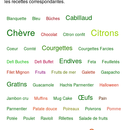
les recettes correspondantes.
Cabillaud
Blanquette
Bleu
Bûches
Chèvre
Citrons
Chocolat
Citron confit
Courgettes
Coeur
Comté
Courgettes Farcies
Endives
Defi Buches
Defi Buffet
Feta
Feuilletés
Filet Mignon
Fruits
Fruits de mer
Galette
Gaspacho
Gratins
Guacamole
Hachis Parmentier
Halloween
Œufs
Jambon cru
Muffins
Mug Cake
Pain
Parmentier
Patate douce
Poireaux
Poivrons
Pomme
Potée
Poulet
Ravioli
Rillettes
Salade de fruits