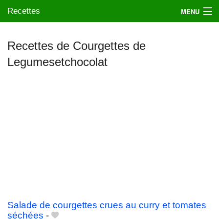
Recettes
MENU
Recettes de Courgettes de
Legumesetchocolat
Mes blogs préférés
Salade de courgettes crues au curry et tomates
séchées
-