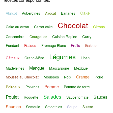
recettes correspondantes.
Cake
Abricot
Aubergines
Avocat
Bananes
Chocolat
Citrons
Cake au citron
Carrot cake
Cuisine Rapide
Curry
Concombre
Courgettes
Fraises
Fondant
Fromage Blanc
Fruits
Galette
Légumes
Liban
Gâteaux
Grand-Mère
Mangue
Madeleines
Mascarpone
Mexique
Orange
Mousses
Poire
Mousse au Chocolat
Noix
Pomme
Poireaux
Poivrons
Pomme de terre
Salades
Poulet
Sauces
Roquette
Sauce tomate
Saumon
Semoule
Smoothies
Soupe
Suisse