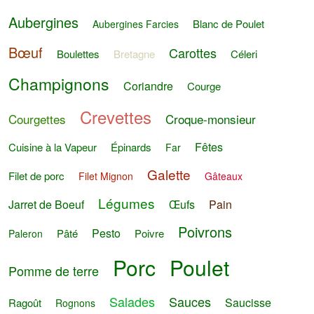
Aubergines
Blanc de Poulet
Aubergines Farcies
Bœuf
Carottes
Boulettes
Bretagne
Céleri
Champignons
Coriandre
Courge
Crevettes
Courgettes
Croque-monsieur
Fêtes
Cuisine à la Vapeur
Épinards
Far
Galette
Filet de porc
Filet Mignon
Gâteaux
Légumes
Jarret de Boeuf
Œufs
Pain
Poivrons
Pesto
Pâté
Poivre
Paleron
Porc
Poulet
Pomme de terre
Salades
Sauces
Saucisse
Ragoût
Rognons