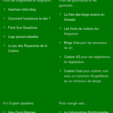
Pour les blogueuses et blogueurs :
Pour les gourmands et les
gourmets :
Inscrivez votre blog
La liste des blogs cuisine en
Comment fonctionne le site ?
français
Foire Aux Questions
Les livres de cuisine
des
blogueurs
Logo personnalisable
Blogs Vins
pour les amoureux
Le jeu des Royaumes de la
du vin
Cuisine
Cuisine VG
pour les végétariens
et végétaliens
Cuisine Cool
pour cuisiner cool
avec un minimum d'ingrédients
en un minimum de temps
For English speakers:
Pour manger sain :
Very Good Recipes
les
Informations Nutritionnelles