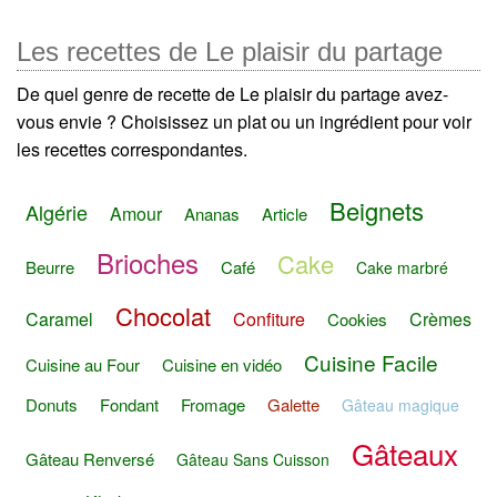
Les recettes de Le plaisir du partage
De quel genre de recette de Le plaisir du partage avez-
vous envie ? Choisissez un plat ou un ingrédient pour voir
les recettes correspondantes.
Beignets
Algérie
Amour
Ananas
Article
Brioches
Cake
Beurre
Café
Cake marbré
Chocolat
Caramel
Confiture
Crèmes
Cookies
Cuisine Facile
Cuisine au Four
Cuisine en vidéo
Donuts
Fondant
Fromage
Galette
Gâteau magique
Gâteaux
Gâteau Renversé
Gâteau Sans Cuisson