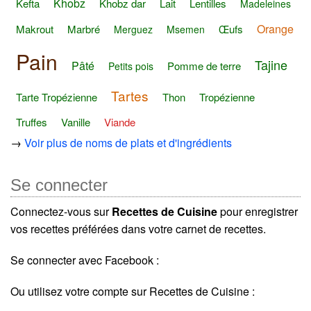
Khobz
Kefta
Khobz dar
Lait
Lentilles
Madeleines
Orange
Makrout
Marbré
Œufs
Merguez
Msemen
Pain
Tajine
Pâté
Pomme de terre
Petits pois
Tartes
Tarte Tropézienne
Thon
Tropézienne
Truffes
Vanille
Viande
→
Voir plus de noms de plats et d'ingrédients
Se connecter
Connectez-vous sur
Recettes de Cuisine
pour enregistrer
vos recettes préférées dans votre carnet de recettes.
Se connecter avec Facebook :
Ou utilisez votre compte sur Recettes de Cuisine :