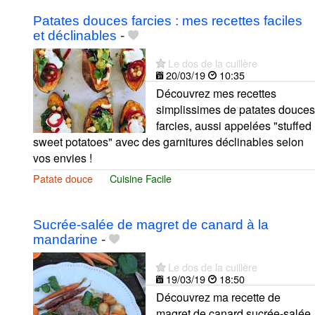
Patates douces farcies : mes recettes faciles
et déclinables
-
Le dos de la cuillère
20/03/19
10:35
Découvrez mes recettes
simplissimes de patates douces
farcies, aussi appelées "stuffed
sweet potatoes" avec des garnitures déclinables selon
vos envies !
Patate douce
Cuisine Facile
Sucrée-salée de magret de canard à la
mandarine
-
Le dos de la cuillère
19/03/19
18:50
Découvrez ma recette de
magret de canard sucrée-salée