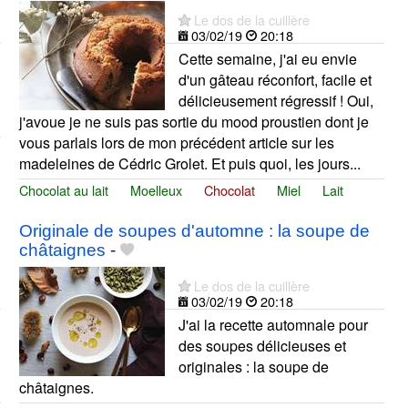
Le dos de la cuillère
03/02/19
20:18
Cette semaine, j'ai eu envie
d'un gâteau réconfort, facile et
délicieusement régressif ! Oui,
j'avoue je ne suis pas sortie du mood proustien dont je
vous parlais lors de mon précédent article sur les
madeleines de Cédric Grolet. Et puis quoi, les jours...
Chocolat au lait
Moelleux
Chocolat
Miel
Lait
Originale de soupes d'automne : la soupe de
châtaignes
-
Le dos de la cuillère
03/02/19
20:18
J'ai la recette automnale pour
des soupes délicieuses et
originales : la soupe de
châtaignes.