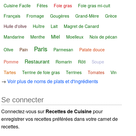
Cuisine Facile
Fêtes
Foie gras
Foie gras mi-cuit
Français
Fromage
Gougères
Grand-Mère
Grèce
Huile d'olive
Huître
Lait
Magret de Canard
Miel
Mandarine
Menthe
Moelleux
Noix de pécan
Paris
Olive
Pain
Parmesan
Patate douce
Restaurant
Pomme
Romarin
Rôti
Soupe
Tartes
Terrine de foie gras
Terrines
Tomates
Vin
→
Voir plus de noms de plats et d'ingrédients
Se connecter
Connectez-vous sur
Recettes de Cuisine
pour
enregistrer vos recettes préférées dans votre carnet de
recettes.