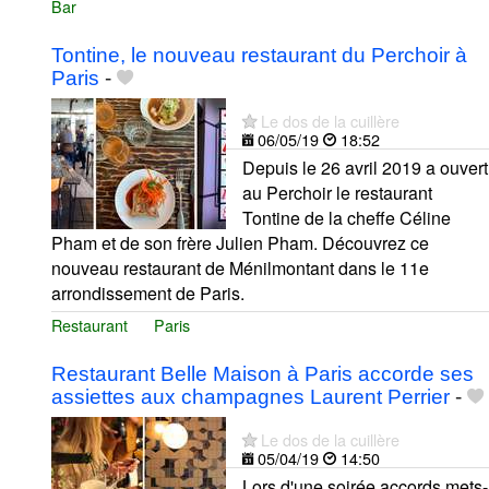
Bar
Tontine, le nouveau restaurant du Perchoir à
Paris
-
Le dos de la cuillère
06/05/19
18:52
Depuis le 26 avril 2019 a ouvert
au Perchoir le restaurant
Tontine de la cheffe Céline
Pham et de son frère Julien Pham. Découvrez ce
nouveau restaurant de Ménilmontant dans le 11e
arrondissement de Paris.
Restaurant
Paris
Restaurant Belle Maison à Paris accorde ses
assiettes aux champagnes Laurent Perrier
-
Le dos de la cuillère
05/04/19
14:50
Lors d'une soirée accords mets-