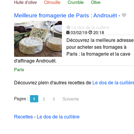
Huile d'olive
Citrouille
Crumble
Olive
Meilleure fromagerie de Paris : Androuët
-
Le dos de la cuillère
03/02/19
20:18
Découvrez la meilleure adresse
pour acheter ses fromages à
Paris : la fromagerie et la cave
d'affinage Androuët.
Paris
Découvrez plein d'autres recettes de
Le dos de la cuillèr
Pages :
1
2
3
Suivante
Recettes
›
Le dos de la cuillère