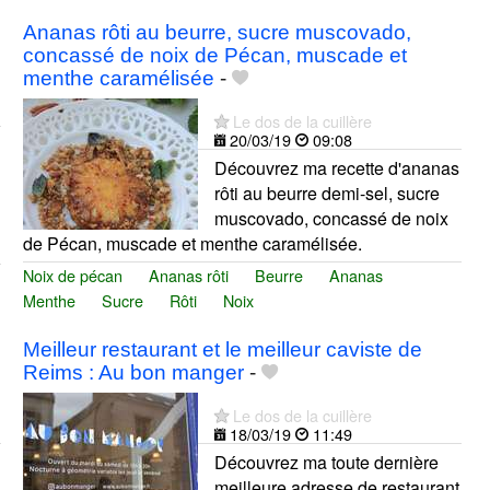
Ananas rôti au beurre, sucre muscovado,
concassé de noix de Pécan, muscade et
menthe caramélisée
-
Le dos de la cuillère
20/03/19
09:08
Découvrez ma recette d'ananas
rôti au beurre demi-sel, sucre
muscovado, concassé de noix
de Pécan, muscade et menthe caramélisée.
Noix de pécan
Ananas rôti
Beurre
Ananas
Menthe
Sucre
Rôti
Noix
Meilleur restaurant et le meilleur caviste de
Reims : Au bon manger
-
Le dos de la cuillère
18/03/19
11:49
Découvrez ma toute dernière
meilleure adresse de restaurant