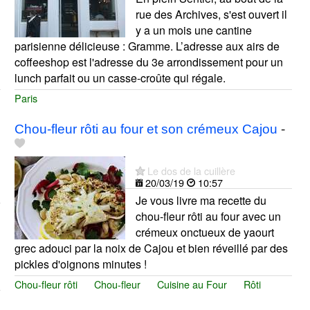
rue des Archives, s'est ouvert il
y a un mois une cantine
parisienne délicieuse : Gramme. L’adresse aux airs de
coffeeshop est l'adresse du 3e arrondissement pour un
lunch parfait ou un casse-croûte qui régale.
Paris
Chou-fleur rôti au four et son crémeux Cajou
-
Le dos de la cuillère
20/03/19
10:57
Je vous livre ma recette du
chou-fleur rôti au four avec un
crémeux onctueux de yaourt
grec adouci par la noix de Cajou et bien réveillé par des
pickles d'oignons minutes !
Chou-fleur rôti
Chou-fleur
Cuisine au Four
Rôti