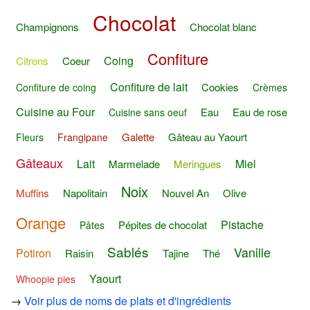
Chocolat
Champignons
Chocolat blanc
Confiture
Coing
Citrons
Coeur
Confiture de lait
Cookies
Confiture de coing
Crèmes
Cuisine au Four
Eau
Eau de rose
Cuisine sans oeuf
Galette
Gâteau au Yaourt
Fleurs
Frangipane
Gâteaux
Lait
Miel
Marmelade
Meringues
Noix
Muffins
Napolitain
Nouvel An
Olive
Orange
Pistache
Pépites de chocolat
Pâtes
Sablés
Vanille
Potiron
Raisin
Tajine
Thé
Yaourt
Whoopie pies
→
Voir plus de noms de plats et d'ingrédients