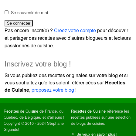
Se souvenir de moi
Pas encore inscrit(e) ?
Créez votre compte
pour découvrir
et partager des recettes avec d'autres blogueurs et lecteurs
passionnés de cuisine.
Inscrivez votre blog !
Si vous publiez des recettes originales sur votre blog et si
vous souhaitez qu'elles soient référencées sur
Recettes
de Cuisine
,
proposez votre blog
!
Recettes de Cuisine
de France, du
Recettes de Cuisine
référence les
Québec, de Belgique, et d'ailleurs !
recettes publiées sur une sélection
Copyright © 2010 - 2024 Stéphane
de blogs de cuisine.
Gigandet
Je veux en savoir plus !