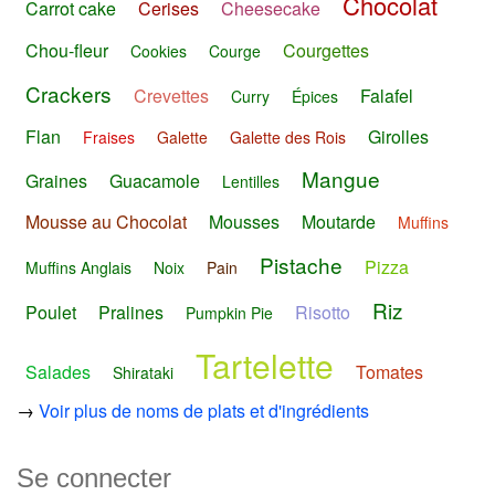
Chocolat
Carrot cake
Cerises
Cheesecake
Chou-fleur
Courgettes
Cookies
Courge
Crackers
Crevettes
Falafel
Curry
Épices
Flan
Girolles
Fraises
Galette
Galette des Rois
Mangue
Graines
Guacamole
Lentilles
Mousse au Chocolat
Mousses
Moutarde
Muffins
Pistache
Pizza
Muffins Anglais
Noix
Pain
Riz
Poulet
Pralines
Risotto
Pumpkin Pie
Tartelette
Salades
Tomates
Shirataki
→
Voir plus de noms de plats et d'ingrédients
Se connecter