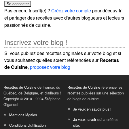
Pas encore inscrit(e) ?
Créez votre compte
pour découvrir
et partager des recettes avec d'autres blogueurs et lecteurs
passionnés de cuisine.
Inscrivez votre blog !
Si vous publiez des recettes originales sur votre blog et si
vous souhaitez qu'elles soient référencées sur
Recettes
de Cuisine
,
proposez votre blog
!
Recettes de Cuisine
de France, du
Recettes de Cuisine
référence les
Québec, de Belgique, et d'ailleurs !
recettes publiées sur une sélection
Copyright © 2010 - 2024 Stéphane
de blogs de cuisine.
Gigandet
Je veux en savoir plus !
Mentions légales
Je veux savoir qui a créé ce
Conditions d'utilisation
site.