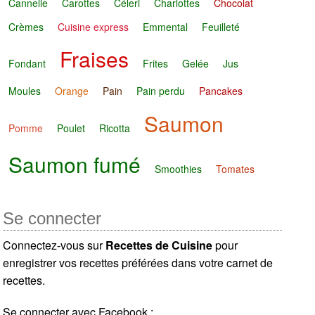
Cannelle
Carottes
Céleri
Charlottes
Chocolat
Crèmes
Cuisine express
Emmental
Feuilleté
Fraises
Fondant
Frites
Gelée
Jus
Moules
Orange
Pain
Pain perdu
Pancakes
Saumon
Pomme
Poulet
Ricotta
Saumon fumé
Smoothies
Tomates
Se connecter
Connectez-vous sur
Recettes de Cuisine
pour
enregistrer vos recettes préférées dans votre carnet de
recettes.
Se connecter avec Facebook :