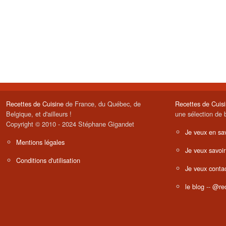
Recettes de Cuisine
de France, du Québec, de
Recettes de Cuis
Belgique, et d'ailleurs !
une sélection de 
Copyright © 2010 - 2024 Stéphane Gigandet
Je veux en sav
Mentions légales
Je veux savoir
Conditions d'utilisation
Je veux contac
le blog
--
@rec