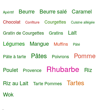
Beurre
Beurre salé
Caramel
Apéritif
Chocolat
Courgettes
Confiture
Cuisine allégée
Lait
Gratin de Courgettes
Gratins
Légumes
Mangue
Muffins
Pâté
Pâtes
Pomme
Pâte à tarte
Poivrons
Rhubarbe
Poulet
Riz
Provence
Tartes
Riz au Lait
Tarte Pommes
Wok