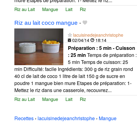
mure Etapes de préparation: 1- Mettez le riz...
Riz au Lait
Mangue
Lait
Riz
Riz au lait coco mangue
-
lacuisinedejeanchristophe
02/04/14
18:14
Préparation :
5 min - Cuisson
:
25 min
Temps de préparation :
5 min Temps de cuisson: 25
min Difficulté: facile Ingrédients: 300 g de riz grain rond
40 cl de lait de coco 1 litre de lait 150 g de sucre en
poudre 1 mangue bien mure Etapes de préparation: 1-
Mettez le riz dans une casserole, recouvrez...
Riz au Lait
Mangue
Lait
Riz
Recettes
›
lacuisinedejeanchristophe
›
Mangue