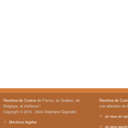
Recettes de Cuisine
de France, du Québec, de
Recettes de Cuis
Belgique, et d'ailleurs !
une sélection de 
Copyright © 2010 - 2024 Stéphane Gigandet
Je veux en sav
Mentions légales
Je veux savoir