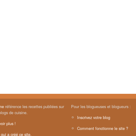
ine
référence les recettes publiées sur
Pour les blogueuses et blogueurs :
blogs de cuisine.
Inscrivez votre blog
oir plus !
Comment fonctionne le site ?
 qui a créé ce site.