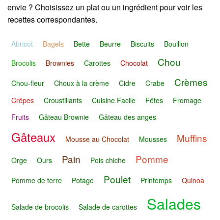
envie ? Choisissez un plat ou un ingrédient pour voir les
recettes correspondantes.
Abricot
Bagels
Bette
Beurre
Biscuits
Bouillon
Chou
Brocolis
Brownies
Carottes
Chocolat
Crèmes
Chou-fleur
Choux à la crème
Cidre
Crabe
Crêpes
Croustillants
Cuisine Facile
Fêtes
Fromage
Fruits
Gâteau Brownie
Gâteau des anges
Gâteaux
Muffins
Mousse au Chocolat
Mousses
Pain
Pomme
Orge
Ours
Pois chiche
Poulet
Pomme de terre
Potage
Printemps
Quinoa
Salades
Salade de brocolis
Salade de carottes