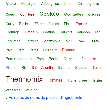
Asperges
Cake
Alsace
Aubergines
Champignons
Cookéo
Courgettes
Coeur
Confiture
Crèmes
Fêtes
Curry
Etoiles
Figues
Flan
Fraises
Gratins
Fromage
Gâteaux
Haricots
Jambon
Lait
Noël
Légumes
Œufs
Lorraine
Mozzarella
Noix
Pomme
Pain
Pâté
Pâtes
Poireaux
Pomme de terre
Poulet
Porc
Quiches
Rhubarbe
Riz
Sauces
Tartes
Risotto
Saint-Valentin
Salades
Thermomix
Tomates
Truites
Truite fumée
Velouté
Vacances
→
Voir plus de noms de plats et d'ingrédients