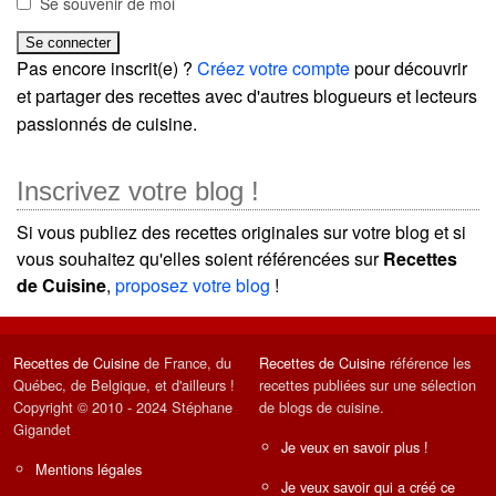
Se souvenir de moi
Pas encore inscrit(e) ?
Créez votre compte
pour découvrir
et partager des recettes avec d'autres blogueurs et lecteurs
passionnés de cuisine.
Inscrivez votre blog !
Si vous publiez des recettes originales sur votre blog et si
vous souhaitez qu'elles soient référencées sur
Recettes
de Cuisine
,
proposez votre blog
!
Recettes de Cuisine
de France, du
Recettes de Cuisine
référence les
Québec, de Belgique, et d'ailleurs !
recettes publiées sur une sélection
Copyright © 2010 - 2024 Stéphane
de blogs de cuisine.
Gigandet
Je veux en savoir plus !
Mentions légales
Je veux savoir qui a créé ce