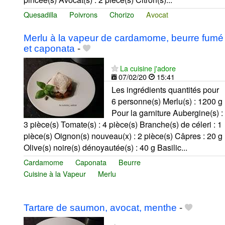
Quesadilla
Poivrons
Chorizo
Avocat
Merlu à la vapeur de cardamome, beurre fumé
et caponata
-
La cuisine j'adore
07/02/20
15:41
Les ingrédients quantités pour
6 personne(s) Merlu(s) : 1200 g
Pour la garniture Aubergine(s) :
3 pièce(s) Tomate(s) : 4 pièce(s) Branche(s) de céleri : 1
pièce(s) Oignon(s) nouveau(x) : 2 pièce(s) Câpres : 20 g
Olive(s) noire(s) dénoyautée(s) : 40 g Basilic...
Cardamome
Caponata
Beurre
Cuisine à la Vapeur
Merlu
Tartare de saumon, avocat, menthe
-