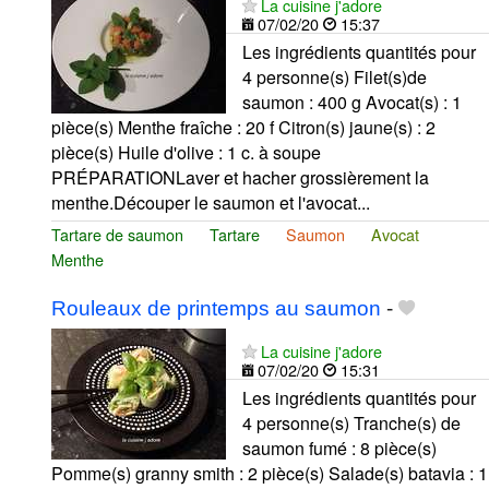
La cuisine j'adore
07/02/20
15:37
Les ingrédients quantités pour
4 personne(s) Filet(s)de
saumon : 400 g Avocat(s) : 1
pièce(s) Menthe fraîche : 20 f Citron(s) jaune(s) : 2
pièce(s) Huile d'olive : 1 c. à soupe
PRÉPARATIONLaver et hacher grossièrement la
menthe.Découper le saumon et l'avocat...
Tartare de saumon
Tartare
Saumon
Avocat
Menthe
Rouleaux de printemps au saumon
-
La cuisine j'adore
07/02/20
15:31
Les ingrédients quantités pour
4 personne(s) Tranche(s) de
saumon fumé : 8 pièce(s)
Pomme(s) granny smith : 2 pièce(s) Salade(s) batavia : 1