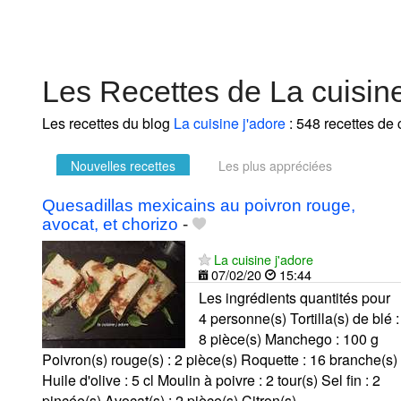
Les Recettes de La cuisine
Les recettes du blog
La cuisine j'adore
: 548 recettes de 
Nouvelles recettes
Les plus appréciées
Quesadillas mexicains au poivron rouge,
avocat, et chorizo
-
La cuisine j'adore
07/02/20
15:44
Les ingrédients quantités pour
4 personne(s) Tortilla(s) de blé :
8 pièce(s) Manchego : 100 g
Poivron(s) rouge(s) : 2 pièce(s) Roquette : 16 branche(s)
Huile d'olive : 5 cl Moulin à poivre : 2 tour(s) Sel fin : 2
pincée(s) Avocat(s) : 2 pièce(s) Citron(s)...