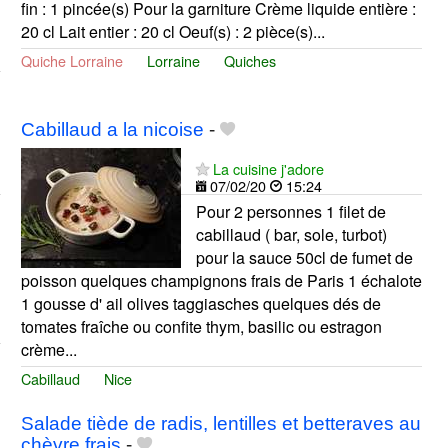
fin : 1 pincée(s) Pour la garniture Crème liquide entière :
20 cl Lait entier : 20 cl Oeuf(s) : 2 pièce(s)...
Quiche Lorraine
Lorraine
Quiches
Cabillaud a la nicoise
-
La cuisine j'adore
07/02/20
15:24
Pour 2 personnes 1 filet de
cabillaud ( bar, sole, turbot)
pour la sauce 50cl de fumet de
poisson quelques champignons frais de Paris 1 échalote
1 gousse d' ail olives taggiasches quelques dés de
tomates fraîche ou confite thym, basilic ou estragon
crème...
Cabillaud
Nice
Salade tiède de radis, lentilles et betteraves au
chèvre frais
-