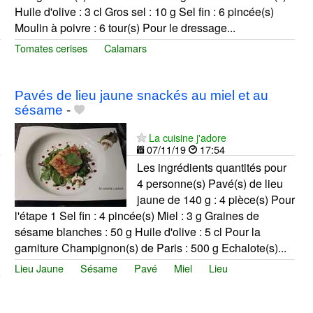
Huile d'olive : 3 cl Gros sel : 10 g Sel fin : 6 pincée(s)
Moulin à poivre : 6 tour(s) Pour le dressage...
Tomates cerises
Calamars
Pavés de lieu jaune snackés au miel et au
sésame
-
La cuisine j'adore
07/11/19
17:54
Les ingrédients quantités pour
4 personne(s) Pavé(s) de lieu
jaune de 140 g : 4 pièce(s) Pour
l'étape 1 Sel fin : 4 pincée(s) Miel : 3 g Graines de
sésame blanches : 50 g Huile d'olive : 5 cl Pour la
garniture Champignon(s) de Paris : 500 g Echalote(s)...
Lieu Jaune
Sésame
Pavé
Miel
Lieu