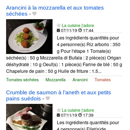
Arancini à la mozzarella et aux tomates
séchées
-
La cuisine j'adore
07/11/19
17:44
Les ingrédients quantités pour
4 personne(s) Riz arborio : 350
g Pour l'étape 1 Tomate(s)
séchée(s) : 50 g Mozzarella di Bufala : 2 pièce(s) Origan
déshydraté : 10 g Oeuf(s) : 1 pièce(s) Farine de blé : 50 g
Chapelure de pain : 50 g Huile de friture : 1.5...
Tomates séchées
Mozzarella
Arancini
Tomates
Crumble de saumon à l’aneth et aux petits
pains suédois
-
La cuisine j'adore
07/11/19
17:39
Les ingrédients quantités pour
4 personne(s) Filet(s)de