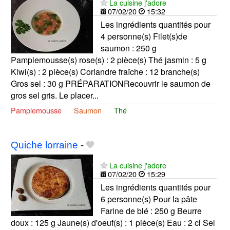
La cuisine j'adore
07/02/20
15:32
Les ingrédients quantités pour
4 personne(s) Filet(s)de
saumon : 250 g
Pamplemousse(s) rose(s) : 2 pièce(s) Thé jasmin : 5 g
Kiwi(s) : 2 pièce(s) Coriandre fraîche : 12 branche(s)
Gros sel : 30 g PRÉPARATIONRecouvrir le saumon de
gros sel gris. Le placer...
Pamplemousse
Saumon
Thé
Quiche lorraine
-
La cuisine j'adore
07/02/20
15:29
Les ingrédients quantités pour
6 personne(s) Pour la pâte
Farine de blé : 250 g Beurre
doux : 125 g Jaune(s) d'oeuf(s) : 1 pièce(s) Eau : 2 cl Sel