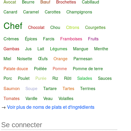
Avocat
Beurre
Bœuf
Brochettes
Cabillaud
Canard
Caramel
Carottes
Champignons
Chef
Chocolat
Chou
Citrons
Courgettes
Crèmes
Épices
Farcis
Framboises
Fruits
Gambas
Jus
Lait
Légumes
Mangue
Menthe
Miel
Noisette
Œufs
Orange
Parmesan
Patate douce
Poêlée
Pomme
Pomme de terre
Porc
Poulet
Purée
Riz
Rôti
Salades
Sauces
Saumon
Soupe
Tartare
Tartes
Terrines
Tomates
Vanille
Veau
Volailles
→
Voir plus de noms de plats et d'ingrédients
Se connecter