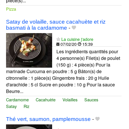
pièce(s)...
Pizza
Satay de volaille, sauce cacahuète et riz
basmati à la cardamome
-
La cuisine j'adore
07/02/20
15:39
Les ingrédients quantités pour
4 personne(s) Filet(s) de poulet
(150 g) : 4 pièce(s) Pour la
marinade Curcuma en poudre : 5 g Bâton(s) de
citronnelle : 1 pièce(s) Gingembre frais : 20 g Huile
d'arachide : 5 cl Sucre en poudre : 10 g Pour la sauce
Beurre...
Cardamome
Cacahuète
Volailles
Sauces
Satay
Riz
Thé vert, saumon, pamplemousse
-