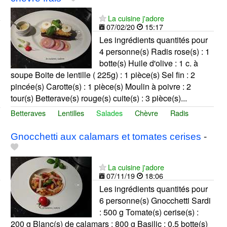
La cuisine j'adore
07/02/20
15:17
Les ingrédients quantités pour
4 personne(s) Radis rose(s) : 1
botte(s) Huile d'olive : 1 c. à
soupe Boite de lentille ( 225g) : 1 pièce(s) Sel fin : 2
pincée(s) Carotte(s) : 1 pièce(s) Moulin à poivre : 2
tour(s) Betterave(s) rouge(s) cuite(s) : 3 pièce(s)...
Betteraves
Lentilles
Salades
Chèvre
Radis
Gnocchetti aux calamars et tomates cerises
-
La cuisine j'adore
07/11/19
18:06
Les ingrédients quantités pour
6 personne(s) Gnocchetti Sardi
: 500 g Tomate(s) cerise(s) :
200 g Blanc(s) de calamars : 800 g Basilic : 0.5 botte(s)