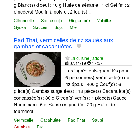
g Blanc(s) d'oeuf : 10 g Huile de sésame : 1 cl Sel fin : 2
pincée(s) Moulin à poivre : 2 tour(s)...
Citronnelle
Sauce soja
Gingembre
Volailles
Gyoza
Sauces
Soja
Miel
Pad Thai, vermicelles de riz sautés aux
gambas et cacahuètes
-
La cuisine j'adore
07/11/19
17:57
Les ingrédients quantités pour
6 personne(s) Vermicelle(s) de
riz épais : 400 g Oeuf(s) : 6
pièce(s) Gambas surgelée(s) : 18 pièce(s) Cacahuète(s)
concassée(s) : 80 g Citron(s) vert(s) : 1 pièce(s) Sauce
Nuoc mam : 6 cl Sucre en poudre : 20 g Huile de
tournesol...
Vermicelle
Cacahuète
Pad Thai
Sauté
Gambas
Riz