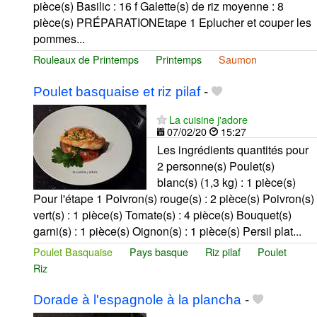
pièce(s) Basilic : 16 f Galette(s) de riz moyenne : 8
pièce(s) PRÉPARATIONEtape 1 Eplucher et couper les
pommes...
Rouleaux de Printemps
Printemps
Saumon
Poulet basquaise et riz pilaf
-
La cuisine j'adore
07/02/20
15:27
Les ingrédients quantités pour
2 personne(s) Poulet(s)
blanc(s) (1,3 kg) : 1 pièce(s)
Pour l'étape 1 Poivron(s) rouge(s) : 2 pièce(s) Poivron(s)
vert(s) : 1 pièce(s) Tomate(s) : 4 pièce(s) Bouquet(s)
garni(s) : 1 pièce(s) Oignon(s) : 1 pièce(s) Persil plat...
Poulet Basquaise
Pays basque
Riz pilaf
Poulet
Riz
Dorade à l'espagnole à la plancha
-