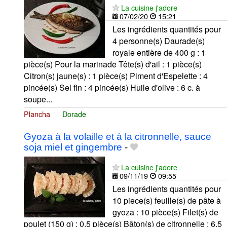
La cuisine j'adore
07/02/20
15:21
Les ingrédients quantités pour
4 personne(s) Daurade(s)
royale entière de 400 g : 1
pièce(s) Pour la marinade Tête(s) d'ail : 1 pièce(s)
Citron(s) jaune(s) : 1 pièce(s) Piment d'Espelette : 4
pincée(s) Sel fin : 4 pincée(s) Huile d'olive : 6 c. à
soupe...
Plancha
Dorade
Gyoza à la volaille et à la citronnelle, sauce
soja miel et gingembre
-
La cuisine j'adore
09/11/19
09:55
Les ingrédients quantités pour
10 piece(s) feuille(s) de pâte à
gyoza : 10 pièce(s) Filet(s) de
poulet (150 g) : 0.5 pièce(s) Bâton(s) de citronnelle : 6.5