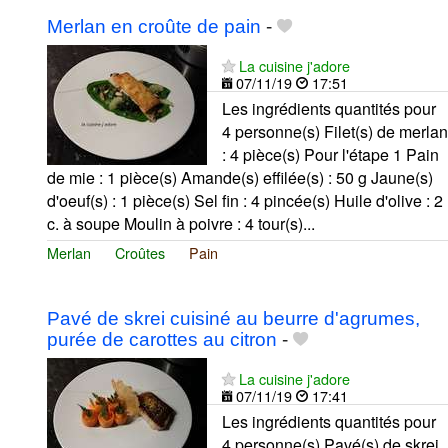
Merlan en croûte de pain
-
La cuisine j'adore
07/11/19
17:51
Les ingrédients quantités pour
4 personne(s) Filet(s) de merlan
: 4 pièce(s) Pour l'étape 1 Pain
de mie : 1 pièce(s) Amande(s) effilée(s) : 50 g Jaune(s)
d'oeuf(s) : 1 pièce(s) Sel fin : 4 pincée(s) Huile d'olive : 2
c. à soupe Moulin à poivre : 4 tour(s)...
Merlan
Croûtes
Pain
Pavé de skrei cuisiné au beurre d'agrumes,
purée de carottes au citron
-
La cuisine j'adore
07/11/19
17:41
Les ingrédients quantités pour
4 personne(s) Pavé(s) de skrei