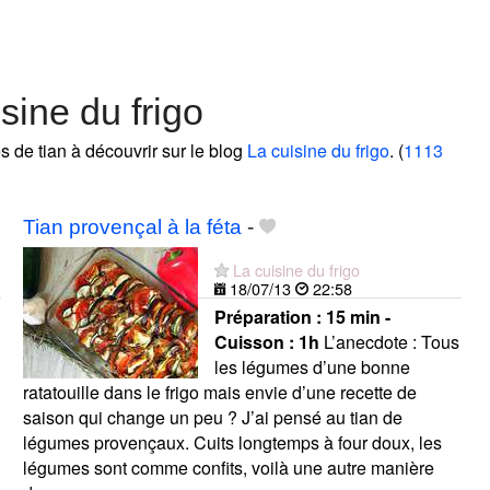
sine du frigo
es de tian à découvrir sur le blog
La cuisine du frigo
. (
1113
Tian provençal à la féta
-
La cuisine du frigo
18/07/13
22:58
Préparation :
15 min -
Cuisson :
1h
L’anecdote : Tous
les légumes d’une bonne
ratatouille dans le frigo mais envie d’une recette de
saison qui change un peu ? J’ai pensé au tian de
légumes provençaux. Cuits longtemps à four doux, les
légumes sont comme confits, voilà une autre manière