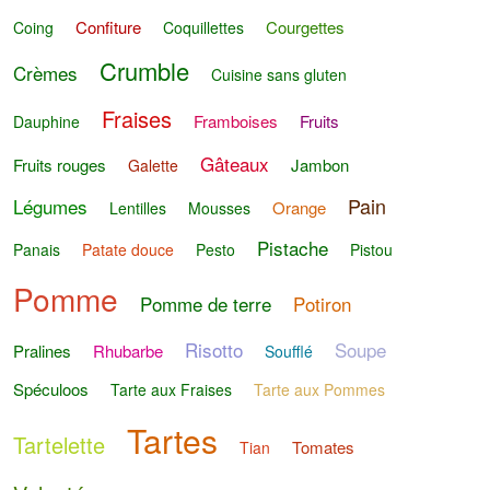
Confiture
Courgettes
Coing
Coquillettes
Crumble
Crèmes
Cuisine sans gluten
Fraises
Framboises
Fruits
Dauphine
Gâteaux
Fruits rouges
Jambon
Galette
Pain
Légumes
Orange
Lentilles
Mousses
Pistache
Panais
Patate douce
Pesto
Pistou
Pomme
Pomme de terre
Potiron
Risotto
Soupe
Pralines
Rhubarbe
Soufflé
Spéculoos
Tarte aux Fraises
Tarte aux Pommes
Tartes
Tartelette
Tomates
Tian