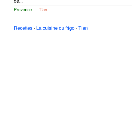
de...
Provence
Tian
Recettes
›
La cuisine du frigo
›
Tian