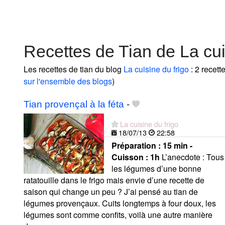
Recettes de Tian de La cui
Les recettes de tian du blog
La cuisine du frigo
: 2 recett
sur l'ensemble des blogs
)
Tian provençal à la féta
-
La cuisine du frigo
18/07/13
22:58
Préparation :
15 min -
Cuisson :
1h
L’anecdote : Tous
les légumes d’une bonne
ratatouille dans le frigo mais envie d’une recette de
saison qui change un peu ? J’ai pensé au tian de
légumes provençaux. Cuits longtemps à four doux, les
légumes sont comme confits, voilà une autre manière