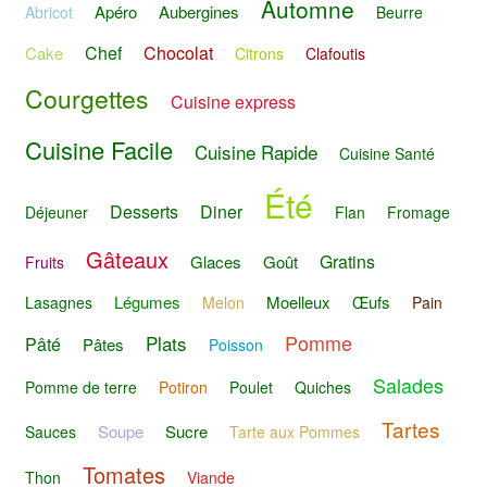
Automne
Apéro
Aubergines
Abricot
Beurre
Chef
Chocolat
Cake
Citrons
Clafoutis
Courgettes
Cuisine express
Cuisine Facile
Cuisine Rapide
Cuisine Santé
Été
Desserts
Diner
Déjeuner
Flan
Fromage
Gâteaux
Gratins
Glaces
Goût
Fruits
Légumes
Moelleux
Œufs
Lasagnes
Melon
Pain
Pomme
Plats
Pâté
Pâtes
Poisson
Salades
Pomme de terre
Potiron
Poulet
Quiches
Tartes
Soupe
Sucre
Sauces
Tarte aux Pommes
Tomates
Thon
Viande