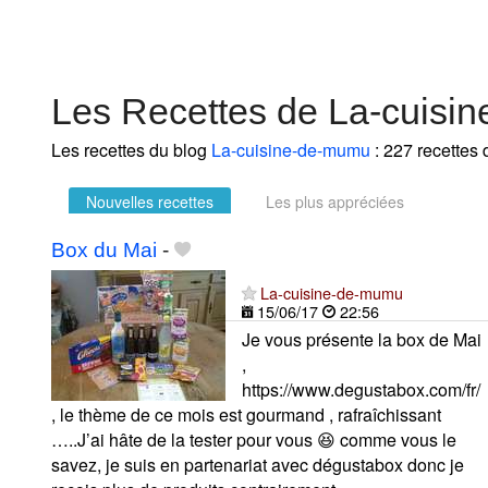
Les Recettes de La-cuisi
Les recettes du blog
La-cuisine-de-mumu
: 227 recettes 
Nouvelles recettes
Les plus appréciées
Box du Mai
-
La-cuisine-de-mumu
15/06/17
22:56
Je vous présente la box de Mai
,
https://www.degustabox.com/fr/
, le thème de ce mois est gourmand , rafraîchissant
…..J’ai hâte de la tester pour vous 😆 comme vous le
savez, je suis en partenariat avec dégustabox donc je