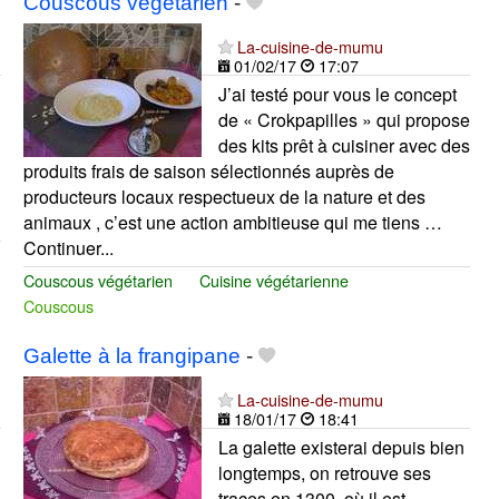
Couscous végétarien
-
La-cuisine-de-mumu
01/02/17
17:07
J’ai testé pour vous le concept
de « Crokpapilles » qui propose
des kits prêt à cuisiner avec des
produits frais de saison sélectionnés auprès de
producteurs locaux respectueux de la nature et des
animaux , c’est une action ambitieuse qui me tiens …
Continuer...
Couscous végétarien
Cuisine végétarienne
Couscous
Galette à la frangipane
-
La-cuisine-de-mumu
18/01/17
18:41
La galette existerai depuis bien
longtemps, on retrouve ses
traces en 1300, où il est