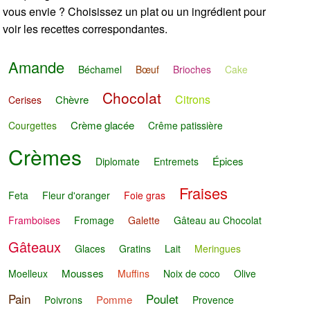
vous envie ? Choisissez un plat ou un ingrédient pour
voir les recettes correspondantes.
Amande
Béchamel
Bœuf
Brioches
Cake
Chocolat
Citrons
Chèvre
Cerises
Crème glacée
Courgettes
Crême patissière
Crèmes
Épices
Diplomate
Entremets
Fraises
Feta
Fleur d'oranger
Foie gras
Framboises
Fromage
Galette
Gâteau au Chocolat
Gâteaux
Glaces
Gratins
Lait
Meringues
Mousses
Moelleux
Muffins
Noix de coco
Olive
Pain
Poulet
Pomme
Poivrons
Provence