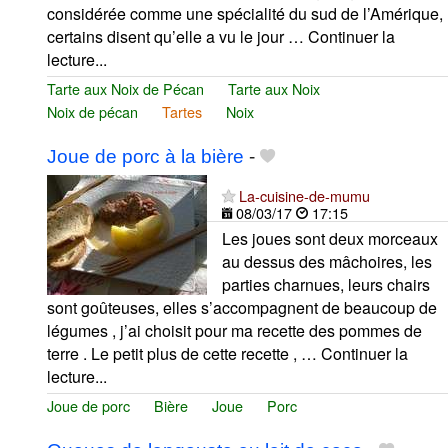
considérée comme une spécialité du sud de l’Amérique,
certains disent qu’elle a vu le jour … Continuer la
lecture...
Tarte aux Noix de Pécan
Tarte aux Noix
Noix de pécan
Tartes
Noix
Joue de porc à la bière
-
La-cuisine-de-mumu
08/03/17
17:15
Les joues sont deux morceaux
au dessus des mâchoires, les
parties charnues, leurs chairs
sont goûteuses, elles s’accompagnent de beaucoup de
légumes , j’ai choisit pour ma recette des pommes de
terre . Le petit plus de cette recette , … Continuer la
lecture...
Joue de porc
Bière
Joue
Porc