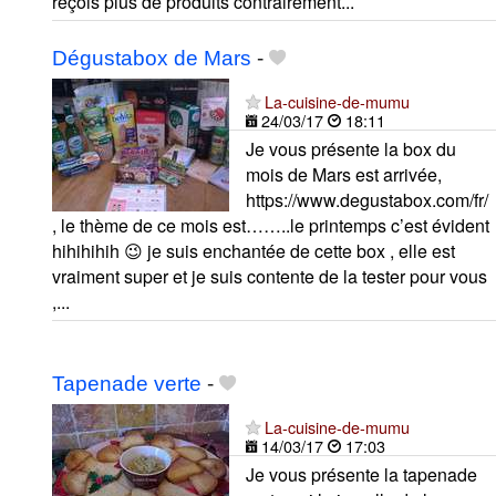
reçois plus de produits contrairement...
Dégustabox de Mars
-
La-cuisine-de-mumu
24/03/17
18:11
Je vous présente la box du
mois de Mars est arrivée,
https://www.degustabox.com/fr/
, le thème de ce mois est……..le printemps c’est évident
hihihihih 😉 je suis enchantée de cette box , elle est
vraiment super et je suis contente de la tester pour vous
,...
Tapenade verte
-
La-cuisine-de-mumu
14/03/17
17:03
Je vous présente la tapenade