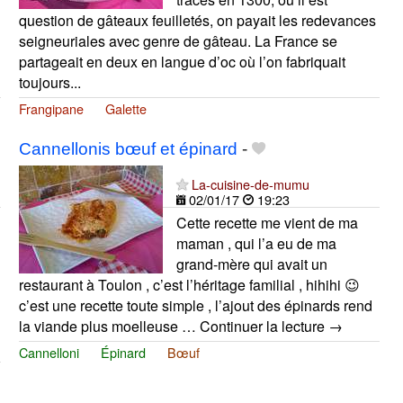
question de gâteaux feuilletés, on payait les redevances
seigneuriales avec genre de gâteau. La France se
partageait en deux en langue d’oc où l’on fabriquait
toujours...
Frangipane
Galette
Cannellonis bœuf et épinard
-
La-cuisine-de-mumu
02/01/17
19:23
Cette recette me vient de ma
maman , qui l’a eu de ma
grand-mère qui avait un
restaurant à Toulon , c’est l’héritage familial , hihihi 😉
c’est une recette toute simple , l’ajout des épinards rend
la viande plus moelleuse … Continuer la lecture →
Cannelloni
Épinard
Bœuf