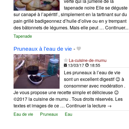
verte qui la jumelle de la
tapenade noire Elle se déguste
sur canapé à l’apéritif , simplement en la tartinant sur du
pain grillé badigeonnez d’huile d’olive ou en y trempant
des bâtonnets de légumes. Mais elle peut … Continuer...
Tapenade
Pruneaux à l’eau de vie
-
La-cuisine-de-mumu
13/03/17
18:55
Les pruneaux à l’eau de vie
sont un excellent digestif 😉 à
consommer avec modération .
Je vous propose une recette simple et délicieuse 😉
©2017 la cuisine de mumu . Tous droits réservés. Les
textes et images de ce … Continuer la lecture →
Eau de vie
Pruneaux
Eau