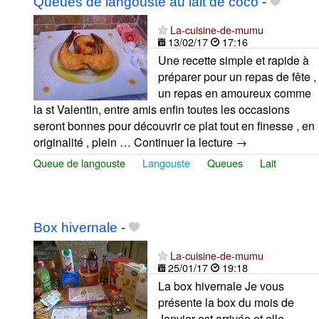
Queues de langouste au lait de coco
-
La-cuisine-de-mumu
13/02/17
17:16
Une recette simple et rapide à
préparer pour un repas de fête ,
un repas en amoureux comme
la st Valentin, entre amis enfin toutes les occasions
seront bonnes pour découvrir ce plat tout en finesse , en
originalité , plein … Continuer la lecture →
Queue de langouste
Langouste
Queues
Lait
Box hivernale
-
La-cuisine-de-mumu
25/01/17
19:18
La box hivernale Je vous
présente la box du mois de
Janvier est arrivée et elle