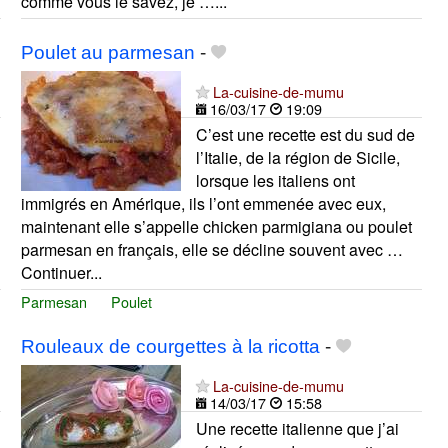
comme vous le savez, je …...
Poulet au parmesan
-
La-cuisine-de-mumu
16/03/17
19:09
C’est une recette est du sud de
l’Italie, de la région de Sicile,
lorsque les italiens ont
immigrés en Amérique, ils l’ont emmenée avec eux,
maintenant elle s’appelle chicken parmigiana ou poulet
parmesan en français, elle se décline souvent avec …
Continuer...
Parmesan
Poulet
Rouleaux de courgettes à la ricotta
-
La-cuisine-de-mumu
14/03/17
15:58
Une recette italienne que j’ai