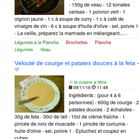
- 150g de veau - 12 tomates
cerises - 1 poivron vert - 1
oignon jaune - 1 c à soupe de curry - 1 c à café de
vinaigre de vin - 6 c à soupe d'huile d'olive - sel, poivre 1
- La veille, préparez la marinade en mélangeant......
Légumes à la Plancha
Brochettes
Plancha
Légumes
Veau
Velouté de courge et patates douces à la feta
-
la cuisine a titine
09/11/16
11:48
Ingrédients : (pour 4 à 6
personnes) - 600g de courge - 2
patates douces - 2 échalotes -
30g de feta - 30cl de lait - 10cl de crème fraîche - 1
pincée de noix de muscade - 1 pincée de curcuma -
huile d'olive - sel, poivre 1 - Epluchez et coupez en
cubes......