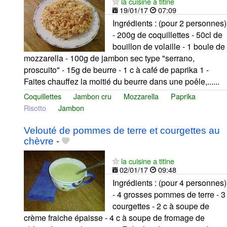
la cuisine a titine
19/01/17
07:09
Ingrédients : (pour 2 personnes)
- 200g de coquillettes - 50cl de
bouillon de volaille - 1 boule de
mozzarella - 100g de jambon sec type "serrano,
proscuito" - 15g de beurre - 1 c à café de paprika 1 -
Faites chauffez la moitié du beurre dans une poêle,......
Coquillettes
Jambon cru
Mozzarella
Paprika
Risotto
Jambon
Velouté de pommes de terre et courgettes au
chèvre
-
la cuisine a titine
02/01/17
09:48
Ingrédients : (pour 4 personnes)
- 4 grosses pommes de terre - 3
courgettes - 2 c à soupe de
crème fraiche épaisse - 4 c à soupe de fromage de