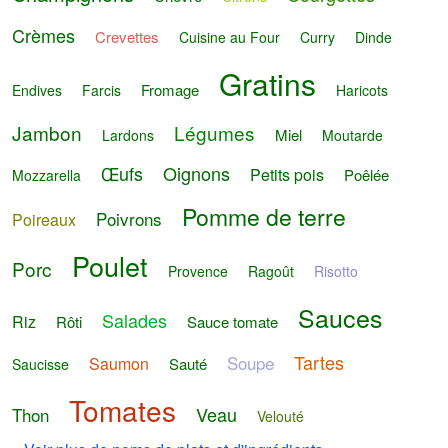
Crèmes
Crevettes
Cuisine au Four
Curry
Dinde
Gratins
Fromage
Endives
Farcis
Haricots
Jambon
Légumes
Miel
Lardons
Moutarde
Œufs
Oignons
Petits pois
Poêlée
Mozzarella
Pomme de terre
Poivrons
Poireaux
Poulet
Porc
Provence
Ragoût
Risotto
Sauces
Salades
Riz
Rôti
Sauce tomate
Tartes
Soupe
Saumon
Sauté
Saucisse
Tomates
Veau
Thon
Velouté