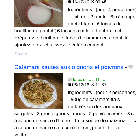
16/12/16
09:45
Ingrédients : (pour 4 personnes)
- 1 citron - 2 oeufs - 6 c à soupe
de riz blanc - 6 tasses de
bouillon de poulet ( 6 tasses à café + 1 cube) - sel 1 -
Préparez le bouillon, et lorsqu'il commence à bouillir,
ajoutez le riz, et laissez-le cuire à couvert......
Soupe
Calamars sautés aux oignons et poivrons
-
la cuisine a titine
08/12/16
11:37
Ingrédients : (pour 2 personnes)
- 500g de calamars frais
nettoyés ou des anneaux
surgelés - 3 gros oignons jaunes - 2 poivrons verts - 3 c
à soupe de sauce d'huitre - 1 c à soupe de maïzena - 1 c
à soupe de sauce soja sucrée - sel, poivre 1 - La
veille,......