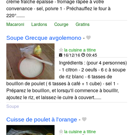
crème fraiche épaisse - fromage râpée à votre
convenance - sel, poivre 1 - Préchauffez le four à
220°.......
Macaroni
Lardons
Courge
Gratins
Soupe Grecque avgolemono
-
la cuisine a titine
16/12/16
09:45
Ingrédients : (pour 4 personnes)
- 1 citron - 2 oeufs - 6 c à soupe
de riz blanc - 6 tasses de
bouillon de poulet ( 6 tasses à café + 1 cube) - sel 1 -
Préparez le bouillon, et lorsqu'il commence à bouillir,
ajoutez le riz, et laissez-le cuire à couvert......
Soupe
Cuisse de poulet à l'orange
-
la cuisine a titine