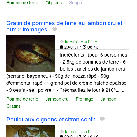
Pomme de terre
Oignons
Soupe
Gratin de pommes de terre au jambon cru et
aux 2 fromages
-
la cuisine a titine
20/01/17
08:43
Ingrédients : (pour 6 personnes)
- 2,5kg de pommes de terre - 6
belles tranches de jambon cru
(serrano, bayonne...) - 50g de mozza râpé - 50g
d'emmental râpé - 1 grand pot de crème fraiche épaisse
- 3 oeufs - sel, poivre 1 - Préchauffez le four à 210°.......
Pomme de terre
Jambon cru
Fromage
Jambon
Gratins
Poulet aux oignons et citron confit
-
la cuisine a titine
09/01/17
10:16