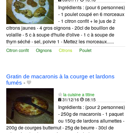
Ingrédients : (pour 6 personnes)
- 1 poulet coupé en 6 morceaux
- 1 citron confit + le jus de 2
citrons jaunes - 4 gros oignons - 20cl de bouillon de
volaille - 5 c à soupe d'huile d'olive - 1 c à soupe de
thym séché - sel, poivre 1 - Mettez les morceaux......
Citron confit
Oignons
Citrons
Poulet
Gratin de macaronis à la courge et lardons
fumés
-
la cuisine a titine
31/12/16
08:15
Ingrédients : (pour 2 personnes)
- 250g de macaronis - 1 paquet
ou 150g de lardons allumettes -
200g de courges butternut - 25g de beurre - 30cl de