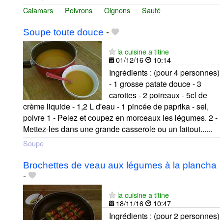
Calamars
Poivrons
Oignons
Sauté
Soupe toute douce
-
la cuisine a titine
01/12/16
10:14
Ingrédients : (pour 4 personnes)
- 1 grosse patate douce - 3
carottes - 2 poireaux - 5cl de
crème liquide - 1,2 L d'eau - 1 pincée de paprika - sel,
poivre 1 - Pelez et coupez en morceaux les légumes. 2 -
Mettez-les dans une grande casserole ou un faitout......
Soupe
Brochettes de veau aux légumes à la plancha
-
la cuisine a titine
18/11/16
10:47
Ingrédients : (pour 2 personnes)