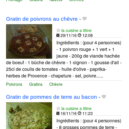
Gratin de poivrons au chèvre
-
la cuisine a titine
29/11/16
12:08
Ingrédients : (pour 4 personnes)
- 1 poivron rouge + 1 vert + 1
jaune - 200g de viande hachée
de boeuf - 1 bûche de chèvre - 1 oignon - 1 gousse d'ail -
25cl de coulis de tomates - huile d'olive - paprika-
herbes de Provence - chapelure - sel, poivre......
Poivrons
Gratins
Chèvre
Gratin de pommes de terre au bacon
-
la cuisine a titine
16/11/16
11:23
Ingrédients : (pour 4 personnes)
- 8 grosses pommes de terre -