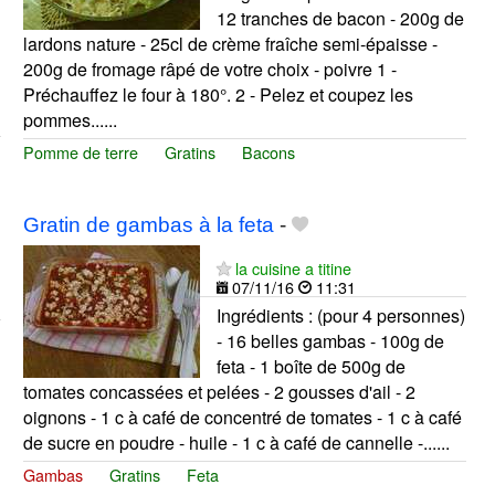
12 tranches de bacon - 200g de
lardons nature - 25cl de crème fraîche semi-épaisse -
200g de fromage râpé de votre choix - poivre 1 -
Préchauffez le four à 180°. 2 - Pelez et coupez les
pommes......
Pomme de terre
Gratins
Bacons
Gratin de gambas à la feta
-
la cuisine a titine
07/11/16
11:31
Ingrédients : (pour 4 personnes)
- 16 belles gambas - 100g de
feta - 1 boîte de 500g de
tomates concassées et pelées - 2 gousses d'ail - 2
oignons - 1 c à café de concentré de tomates - 1 c à café
de sucre en poudre - huile - 1 c à café de cannelle -......
Gambas
Gratins
Feta