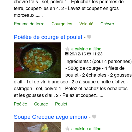
chèvre frais - sel, poivre 1 - Epluchez les pommes de
terre, coupez-les en 4. 2 - Lavez et coupez en gros
morceaux,......
Pomme de terre
Courgettes
Velouté
Chèvre
Poêlée de courge et poulet
-
la cuisine a titine
29/12/16
11:23
Ingrédients : (pour 4 personnes)
- 500g de courge - 4 filets de
poulet - 2 échalotes - 2 gousses
d'ail - 1dl de vin blanc sec - 2 c à soupe d'huile d'olive -
estragon - sel, poivre 1 - Pelez et hachez les échalotes
et les gousses d'ail. 2 - Pelez et coupez......
Poêlée
Courge
Poulet
Soupe Grecque avgolemono
-
la cuisine a titine