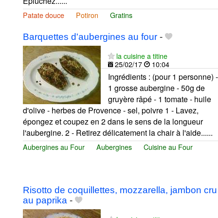
Epluchez......
Patate douce
Potiron
Gratins
Barquettes d'aubergines au four
-
la cuisine a titine
25/02/17
10:04
Ingrédients : (pour 1 personne) -
1 grosse aubergine - 50g de
gruyère râpé - 1 tomate - huile
d'olive - herbes de Provence - sel, poivre 1 - Lavez,
épongez et coupez en 2 dans le sens de la longueur
l'aubergine. 2 - Retirez délicatement la chair à l'aide......
Aubergines au Four
Aubergines
Cuisine au Four
Risotto de coquillettes, mozzarella, jambon cru
au paprika
-