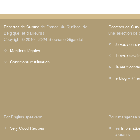
Recettes de Cuisine
de France, du Québec, de
Recettes de Cuis
Belgique, et d'ailleurs !
une sélection de 
Copyright © 2010 - 2024 Stéphane Gigandet
Je veux en sav
Mentions légales
Je veux savoir
Conditions d'utilisation
Je veux contac
le blog
--
@rec
For English speakers:
Pour manger sain
Very Good Recipes
les
Informatio
courants