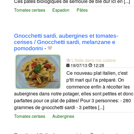
Ces pâtes biologiques de semoule de blé dur ici en [...]
Tomates cerises
Espadon
Pâtes
Gnocchetti sardi, aubergines et tomates-
cerises / Gnocchetti sardi, melanzane e
pomodorini
-
L'Italie dans ma cuisine
19/07/13
12:28
Ce nouveau plat italien, c'est
p'tit mari qui l'a préparé. On
commence enfin à récolter les
aubergines dans notre potager, elles sont petites et donc
parfaites pour ce plat de pâtes! Pour 3 personnes: - 280
grammes de gnocchetti sardi - 3 petites [...]
Tomates cerises
Aubergines