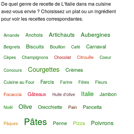
De quel genre de recette de L'Italie dans ma cuisine
avez-vous envie ? Choisissez un plat ou un ingrédient
pour voir les recettes correspondantes.
Artichauts
Aubergines
Anchois
Amande
Biscuits
Carnaval
Bouillon
Beignets
Café
Citrouille
Cèpes
Champignons
Chocolat
Coeur
Courgettes
Crèmes
Concours
Farcis
Cuisine au Four
Farine
Fêtes
Fleurs
Italie
Gâteaux
Jambon
Focaccia
Huile d'olive
Olive
Orecchiette
Pancetta
Noël
Pain
Pâtes
Poivrons
Penne
Pizza
Pâques