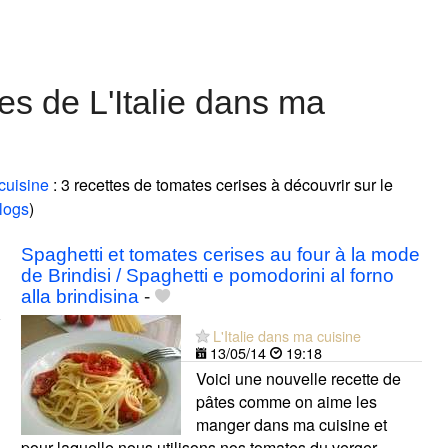
es de L'Italie dans ma
 cuisine
: 3 recettes de tomates cerises à découvrir sur le
logs
)
Spaghetti et tomates cerises au four à la mode
de Brindisi / Spaghetti e pomodorini al forno
alla brindisina
-
L'Italie dans ma cuisine
13/05/14
19:18
Voici une nouvelle recette de
pâtes comme on aime les
manger dans ma cuisine et
pour laquelle nous utilisons nos tomates du verger