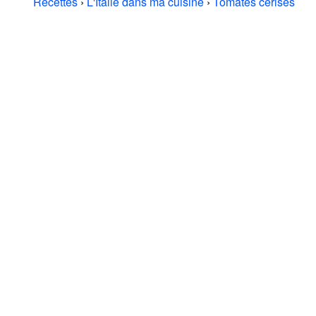
Recettes
›
L'Italie dans ma cuisine
›
Tomates cerises