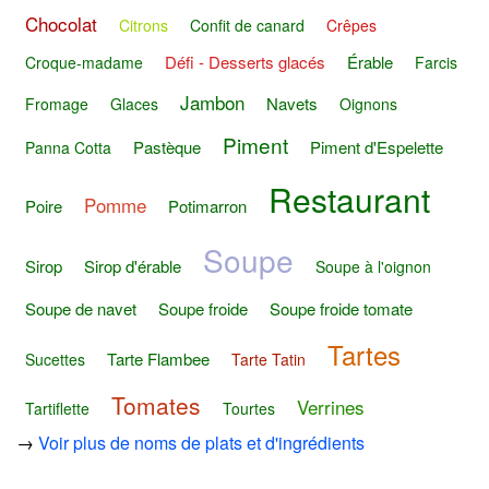
Chocolat
Citrons
Confit de canard
Crêpes
Défi - Desserts glacés
Érable
Croque-madame
Farcis
Jambon
Navets
Fromage
Glaces
Oignons
Piment
Pastèque
Piment d'Espelette
Panna Cotta
Restaurant
Pomme
Poire
Potimarron
Soupe
Sirop
Sirop d'érable
Soupe à l'oignon
Soupe de navet
Soupe froide
Soupe froide tomate
Tartes
Tarte Flambee
Sucettes
Tarte Tatin
Tomates
Verrines
Tartiflette
Tourtes
→
Voir plus de noms de plats et d'ingrédients