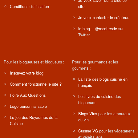
Je veux savoir qui a créé ce
Conditions d'utilisation
site.
Je veux contacter le créateur.
le blog
--
@recettesde
sur
Twitter
Pour les blogueuses et blogueurs :
Pour les gourmands et les
gourmets :
Inscrivez votre blog
La liste des blogs cuisine en
Comment fonctionne le site ?
français
Foire Aux Questions
Les livres de cuisine
des
blogueurs
Logo personnalisable
Blogs Vins
pour les amoureux
Le jeu des Royaumes de la
du vin
Cuisine
Cuisine VG
pour les végétariens
et végétaliens