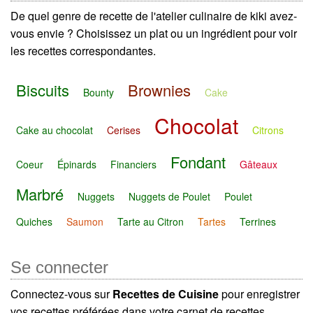
De quel genre de recette de l'atelier culinaire de kiki avez-
vous envie ? Choisissez un plat ou un ingrédient pour voir
les recettes correspondantes.
Biscuits
Brownies
Bounty
Cake
Chocolat
Cake au chocolat
Cerises
Citrons
Fondant
Coeur
Épinards
Financiers
Gâteaux
Marbré
Nuggets
Nuggets de Poulet
Poulet
Quiches
Saumon
Tarte au Citron
Tartes
Terrines
Se connecter
Connectez-vous sur
Recettes de Cuisine
pour enregistrer
vos recettes préférées dans votre carnet de recettes.