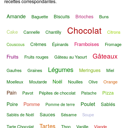
recettes correspondantes.
Amande
Biscuits
Brioches
Baguette
Buns
Chocolat
Cake
Cannelle
Chantilly
Citrons
Framboises
Crèmes
Épinards
Fromage
Couscous
Gâteaux
Fruits
Fruits rouges
Gâteau au Yaourt
Légumes
Meringues
Gaufres
Graines
Miel
Noël
Moelleux
Moutarde
Nouilles
Orange
Olive
Pain
Pizza
Pavot
Pépites de chocolat
Pistache
Poulet
Poire
Pomme
Sablés
Pomme de terre
Sauces
Sésame
Sablés de Noël
Soupe
Tartes
Tarte Chocolat
Thon
Vanille
Viande