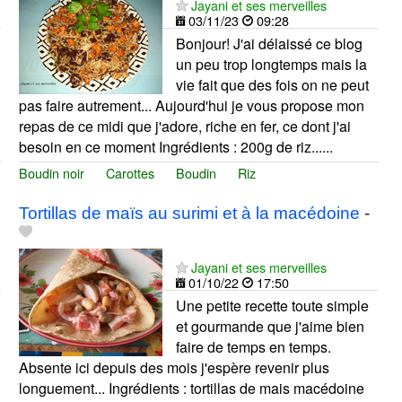
Jayani et ses merveilles
03/11/23
09:28
Bonjour! J'ai délaissé ce blog
un peu trop longtemps mais la
vie fait que des fois on ne peut
pas faire autrement... Aujourd'hui je vous propose mon
repas de ce midi que j'adore, riche en fer, ce dont j'ai
besoin en ce moment Ingrédients : 200g de riz......
Boudin noir
Carottes
Boudin
Riz
Tortillas de maïs au surimi et à la macédoine
-
Jayani et ses merveilles
01/10/22
17:50
Une petite recette toute simple
et gourmande que j'aime bien
faire de temps en temps.
Absente ici depuis des mois j'espère revenir plus
longuement... Ingrédients : tortillas de mais macédoine