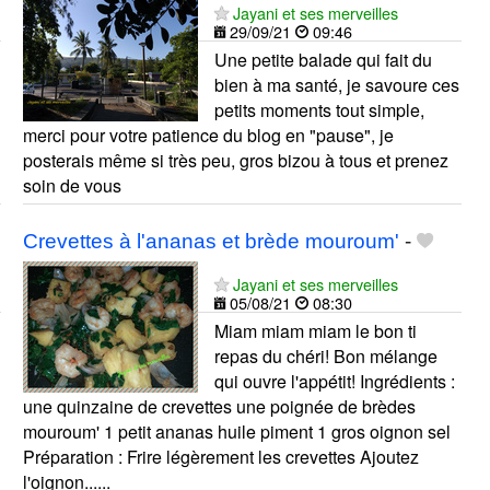
Jayani et ses merveilles
29/09/21
09:46
Une petite balade qui fait du
bien à ma santé, je savoure ces
petits moments tout simple,
merci pour votre patience du blog en "pause", je
posterais même si très peu, gros bizou à tous et prenez
soin de vous
Crevettes à l'ananas et brède mouroum'
-
Jayani et ses merveilles
05/08/21
08:30
Miam miam miam le bon ti
repas du chéri! Bon mélange
qui ouvre l'appétit! Ingrédients :
une quinzaine de crevettes une poignée de brèdes
mouroum' 1 petit ananas huile piment 1 gros oignon sel
Préparation : Frire légèrement les crevettes Ajoutez
l'oignon......