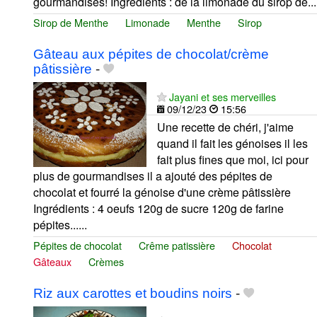
gourmandises! Ingrédients : de la limonade du sirop de...
Sirop de Menthe
Limonade
Menthe
Sirop
Gâteau aux pépites de chocolat/crème
pâtissière
-
Jayani et ses merveilles
09/12/23
15:56
Une recette de chéri, j'aime
quand il fait les génoises il les
fait plus fines que moi, ici pour
plus de gourmandises il a ajouté des pépites de
chocolat et fourré la génoise d'une crème pâtissière
Ingrédients : 4 oeufs 120g de sucre 120g de farine
pépites......
Pépites de chocolat
Crême patissière
Chocolat
Gâteaux
Crèmes
Riz aux carottes et boudins noirs
-