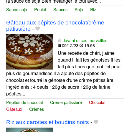
la sauce de soja Bien mélanger le tout avec...
Sauce soja
Poulet
Sauces
Soja
Riz
Gâteau aux pépites de chocolat/crème
pâtissière
-
Jayani et ses merveilles
09/12/23
15:56
Une recette de chéri, j'aime
quand il fait les génoises il les
fait plus fines que moi, ici pour
plus de gourmandises il a ajouté des pépites de
chocolat et fourré la génoise d'une crème pâtissière
Ingrédients : 4 oeufs 120g de sucre 120g de farine
pépites...
Pépites de chocolat
Crême patissière
Chocolat
Gâteaux
Crèmes
Riz aux carottes et boudins noirs
-