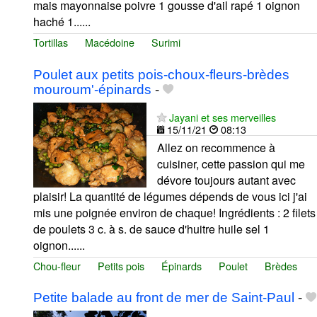
mais mayonnaise poivre 1 gousse d'ail rapé 1 oignon
haché 1......
Tortillas
Macédoine
Surimi
Poulet aux petits pois-choux-fleurs-brèdes
mouroum'-épinards
-
Jayani et ses merveilles
15/11/21
08:13
Allez on recommence à
cuisiner, cette passion qui me
dévore toujours autant avec
plaisir! La quantité de légumes dépends de vous ici j'ai
mis une poignée environ de chaque! Ingrédients : 2 filets
de poulets 3 c. à s. de sauce d'huitre huile sel 1
oignon......
Chou-fleur
Petits pois
Épinards
Poulet
Brèdes
Petite balade au front de mer de Saint-Paul
-