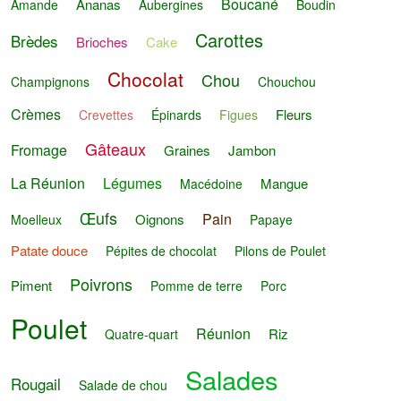
Boucané
Ananas
Amande
Aubergines
Boudin
Carottes
Brèdes
Brioches
Cake
Chocolat
Chou
Champignons
Chouchou
Crèmes
Fleurs
Crevettes
Épinards
Figues
Gâteaux
Fromage
Graines
Jambon
La Réunion
Légumes
Mangue
Macédoine
Œufs
Pain
Oignons
Moelleux
Papaye
Patate douce
Pépites de chocolat
Pilons de Poulet
Poivrons
Piment
Pomme de terre
Porc
Poulet
Réunion
Riz
Quatre-quart
Salades
Rougail
Salade de chou