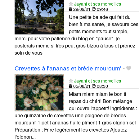
Jayani et ses merveilles
29/09/21
09:46
Une petite balade qui fait du
bien à ma santé, je savoure ces
petits moments tout simple,
merci pour votre patience du blog en "pause", je
posterais même si très peu, gros bizou à tous et prenez
soin de vous
Crevettes à l'ananas et brède mouroum'
-
Jayani et ses merveilles
05/08/21
08:30
Miam miam miam le bon ti
repas du chéri! Bon mélange
qui ouvre l'appétit! Ingrédients :
une quinzaine de crevettes une poignée de brèdes
mouroum' 1 petit ananas huile piment 1 gros oignon sel
Préparation : Frire légèrement les crevettes Ajoutez
l'oignon...