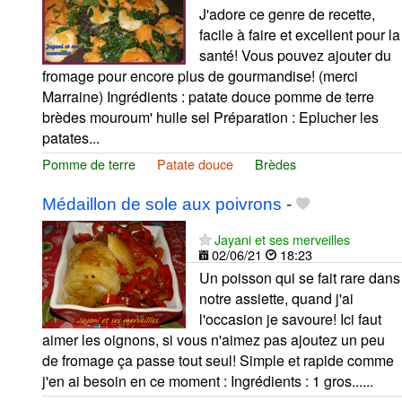
J'adore ce genre de recette,
facile à faire et excellent pour la
santé! Vous pouvez ajouter du
fromage pour encore plus de gourmandise! (merci
Marraine) Ingrédients : patate douce pomme de terre
brèdes mouroum' huile sel Préparation : Eplucher les
patates...
Pomme de terre
Patate douce
Brèdes
Médaillon de sole aux poivrons
-
Jayani et ses merveilles
02/06/21
18:23
Un poisson qui se fait rare dans
notre assiette, quand j'ai
l'occasion je savoure! Ici faut
aimer les oignons, si vous n'aimez pas ajoutez un peu
de fromage ça passe tout seul! Simple et rapide comme
j'en ai besoin en ce moment : Ingrédients : 1 gros......