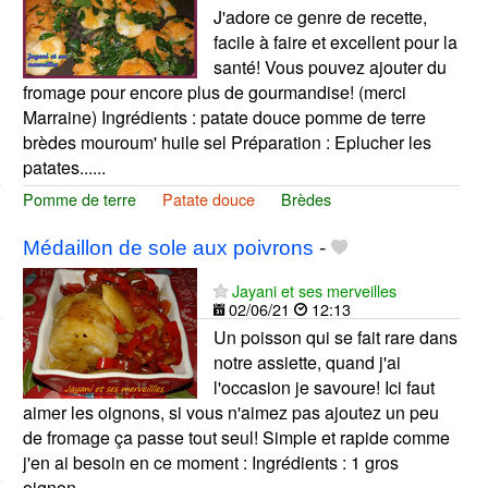
J'adore ce genre de recette,
facile à faire et excellent pour la
santé! Vous pouvez ajouter du
fromage pour encore plus de gourmandise! (merci
Marraine) Ingrédients : patate douce pomme de terre
brèdes mouroum' huile sel Préparation : Eplucher les
patates......
Pomme de terre
Patate douce
Brèdes
Médaillon de sole aux poivrons
-
Jayani et ses merveilles
02/06/21
12:13
Un poisson qui se fait rare dans
notre assiette, quand j'ai
l'occasion je savoure! Ici faut
aimer les oignons, si vous n'aimez pas ajoutez un peu
de fromage ça passe tout seul! Simple et rapide comme
j'en ai besoin en ce moment : Ingrédients : 1 gros
oignon...