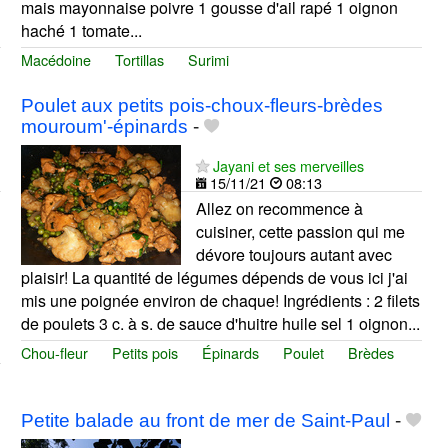
mais mayonnaise poivre 1 gousse d'ail rapé 1 oignon
haché 1 tomate...
Macédoine
Tortillas
Surimi
Poulet aux petits pois-choux-fleurs-brèdes
mouroum'-épinards
-
Jayani et ses merveilles
15/11/21
08:13
Allez on recommence à
cuisiner, cette passion qui me
dévore toujours autant avec
plaisir! La quantité de légumes dépends de vous ici j'ai
mis une poignée environ de chaque! Ingrédients : 2 filets
de poulets 3 c. à s. de sauce d'huitre huile sel 1 oignon...
Chou-fleur
Petits pois
Épinards
Poulet
Brèdes
Petite balade au front de mer de Saint-Paul
-