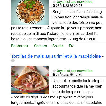
Jayani et ses merveilles
03/11/23
09:28
Bonjour! J'ai délaissé ce blog
un peu trop longtemps mais la
vie fait que des fois on ne peut
pas faire autrement... Aujourd'hui je vous propose mon
repas de ce midi que j'adore, riche en fer, ce dont j'ai
besoin en ce moment Ingrédients : 200g de riz cuit...
Boudin noir
Carottes
Boudin
Riz
Tortillas de maïs au surimi et à la macédoine
-
Jayani et ses merveilles
01/10/22
17:50
Une petite recette toute simple
et gourmande que j'aime bien
faire de temps en temps.
Absente ici depuis des mois j'espère revenir plus
longuement... Ingrédients : tortillas de mais macédoine