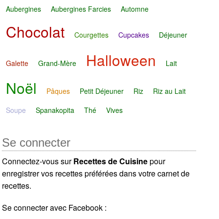
Aubergines
Aubergines Farcies
Automne
Chocolat
Courgettes
Cupcakes
Déjeuner
Halloween
Galette
Grand-Mère
Lait
Noël
Pâques
Petit Déjeuner
Riz
Riz au Lait
Soupe
Spanakopita
Thé
Vives
Se connecter
Connectez-vous sur
Recettes de Cuisine
pour
enregistrer vos recettes préférées dans votre carnet de
recettes.
Se connecter avec Facebook :