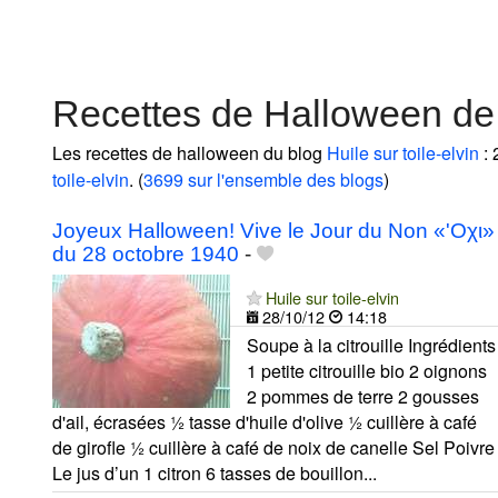
Recettes de Halloween de H
Les recettes de halloween du blog
Huile sur toile-elvin
: 
toile-elvin
. (
3699 sur l'ensemble des blogs
)
Joyeux Halloween! Vive le Jour du Non «'Οχι»
du 28 octobre 1940
-
Huile sur toile-elvin
28/10/12
14:18
Soupe à la citrouille Ingrédients
1 petite citrouille bio 2 oignons
2 pommes de terre 2 gousses
d'ail, écrasées ½ tasse d'huile d'olive ½ cuillère à café
de girofle ½ cuillère à café de noix de canelle Sel Poivre
Le jus d’un 1 citron 6 tasses de bouillon...