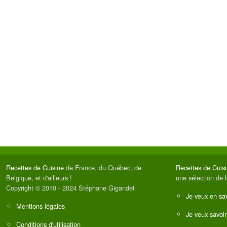
Recettes de Cuisine
de France, du Québec, de
Recettes de Cuis
Belgique, et d'ailleurs !
une sélection de 
Copyright © 2010 - 2024 Stéphane Gigandet
Je veux en sav
Mentions légales
Je veux savoir
Conditions d'utilisation