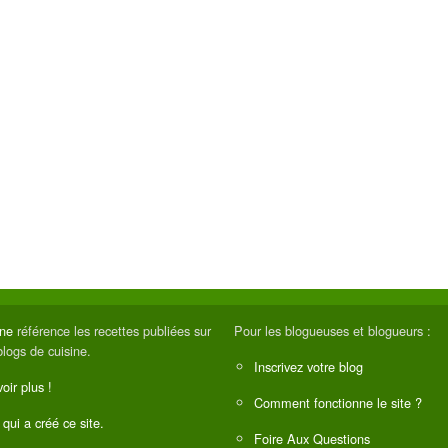
ine
référence les recettes publiées sur
Pour les blogueuses et blogueurs :
blogs de cuisine.
Inscrivez votre blog
oir plus !
Comment fonctionne le site ?
 qui a créé ce site.
Foire Aux Questions