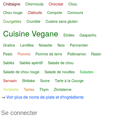
Châtaigne
Chermoula
Chocolat
Chou
Chou rouge
Clafoutis
Compote
Concours
Courgettes
Crumble
Cuisine sans gluten
Cuisine Vegane
Etoiles
Gaspacho
Gratins
Lentilles
Noisette
Noix
Parmentier
Potimarron
Pesto
Pomme
Pomme de terre
Raisin
Sablés
Sablés apéritif
Salade de chou
Salades
Salade de chou rouge
Salade de nouilles
Sarrasin
Shiitake
Sucre
Tarte à la Courge
Tartelette
Tartes
Thym
Zimtsterne
→
Voir plus de noms de plats et d'ingrédients
Se connecter