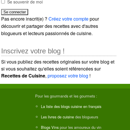
Se souvenir de moi
Pas encore inscrit(e) ?
Créez votre compte
pour
découvrir et partager des recettes avec d'autres
blogueurs et lecteurs passionnés de cuisine.
Inscrivez votre blog !
Si vous publiez des recettes originales sur votre blog et
si vous souhaitez qu'elles soient référencées sur
Recettes de Cuisine
,
proposez votre blog
!
Pour les gourmands et les gourmets :
La liste des blogs cuisine en français
Les livres de cuisine
des blogueurs
Blogs Vins
pour les amoureux du vin