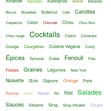
Amande
Aubergines
Bananes
Asperges
Avocat
Carottes
Butternut
Boulettes
Café
Beurre
Chou
Céleri
Carpaccio
Chocolat
Chou-fleur
Cocktails
Coeur
Chou rouge
Coriandre
Cuisine Vegane
Courgettes
Courge
Curry
Épices
Fenouil
Épinards
Érable
Feta
Graines
Légumes
Fraises
New York
Noisette
Orange
Oignons
Œufs
Paris
Salades
Rôti
Pomme
Risotto
Purée
Riz
Sauces
Soupe
Sirop
Sésame
Sirop d'érable