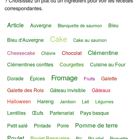
? Choisissez un plat ou un ingrédient pour voir les recettes
correspondantes.
Article
Auvergne
Bleu
Blanquette de saumon
Cake
Bleu d'Auvergne
Cake au saumon
Clémentine
Cheesecake
Chocolat
Chèvre
Clémentines confites
Courgettes
Cuisine au Four
Fromage
Dorade
Épices
Galette
Fruits
Galette des Rois
Gâteau invisible
Gâteaux
Halloween
Hareng
Jambon
Lait
Légumes
Lentilles
Œufs
Partenariat
Pays basque
Pomme de terre
Petit salé
Pintade
Poire
Poulet
Poulet Basquaise
Riz
Riz pilaf
Roquette