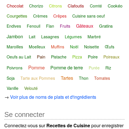
Chocolat
Clafoutis
Cookéo
Chorizo
Citrons
Comté
Courgettes
Crèmes
Crêpes
Cuisine sans oeuf
Gâteaux
Gratins
Endives
Fenouil
Flan
Fruits
Jambon
Lait
Lasagnes
Légumes
Marbré
Maroilles
Moelleux
Muffins
Noël
Noisette
Œufs
Pain
Poire
Oeufs au Lait
Pistache
Pizza
Poireaux
Pomme
Pomme de terre
Poivrons
Purée
Riz
Tartes
Soja
Tarte aux Pommes
Thon
Tomates
Vanille
Velouté
→
Voir plus de noms de plats et d'ingrédients
Se connecter
Connectez-vous sur
Recettes de Cuisine
pour enregistrer