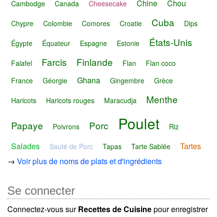
Chine
Chou
Cambodge
Canada
Cheesecake
Cuba
Chypre
Colombie
Comores
Croatie
Dips
États-Unis
Égypte
Équateur
Espagne
Estonie
Farcis
Finlande
Falafel
Flan
Flan coco
Ghana
France
Géorgie
Gingembre
Grèce
Menthe
Haricots
Haricots rouges
Maracudja
Poulet
Papaye
Porc
Poivrons
Riz
Salades
Tartes
Sauté de Porc
Tapas
Tarte Sablée
→
Voir plus de noms de plats et d'ingrédients
Se connecter
Connectez-vous sur
Recettes de Cuisine
pour enregistrer