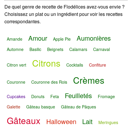
De quel genre de recette de Flodélices avez-vous envie ?
Choisissez un plat ou un ingrédient pour voir les recettes
correspondantes.
Amour
Aumonières
Amande
Apple Pie
Automne
Basilic
Beignets
Calamars
Carnaval
Citrons
Citron vert
Cocktails
Confiture
Crèmes
Couronne
Couronne des Rois
Feuilletés
Cupcakes
Donuts
Feta
Fromage
Galette
Gâteau basque
Gâteau de Pâques
Gâteaux
Halloween
Lait
Meringues