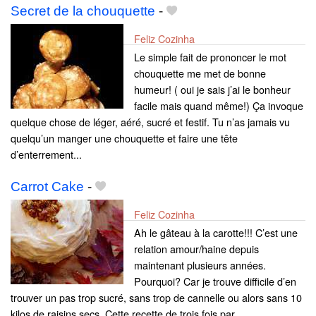
Secret de la chouquette
-
Feliz Cozinha
Le simple fait de prononcer le mot
chouquette me met de bonne
humeur! ( oui je sais j’ai le bonheur
facile mais quand même!) Ça invoque
quelque chose de léger, aéré, sucré et festif. Tu n’as jamais vu
quelqu’un manger une chouquette et faire une tête
d’enterrement...
Carrot Cake
-
Feliz Cozinha
Ah le gâteau à la carotte!!! C’est une
relation amour/haine depuis
maintenant plusieurs années.
Pourquoi? Car je trouve difficile d’en
trouver un pas trop sucré, sans trop de cannelle ou alors sans 10
kilos de raisins secs. Cette recette de trois fois par...