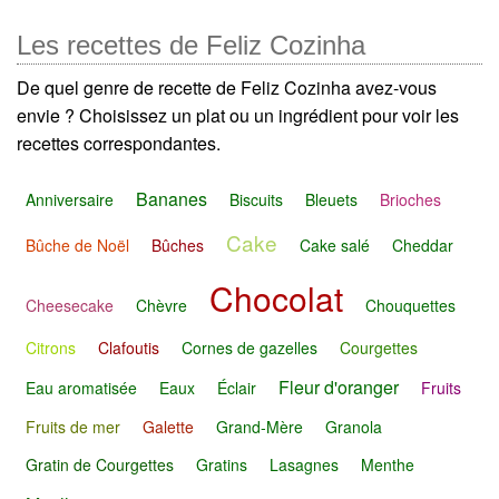
Les recettes de Feliz Cozinha
De quel genre de recette de Feliz Cozinha avez-vous
envie ? Choisissez un plat ou un ingrédient pour voir les
recettes correspondantes.
Bananes
Anniversaire
Biscuits
Bleuets
Brioches
Cake
Bûche de Noël
Bûches
Cake salé
Cheddar
Chocolat
Cheesecake
Chèvre
Chouquettes
Citrons
Clafoutis
Cornes de gazelles
Courgettes
Fleur d'oranger
Eau aromatisée
Eaux
Éclair
Fruits
Fruits de mer
Galette
Grand-Mère
Granola
Gratin de Courgettes
Gratins
Lasagnes
Menthe