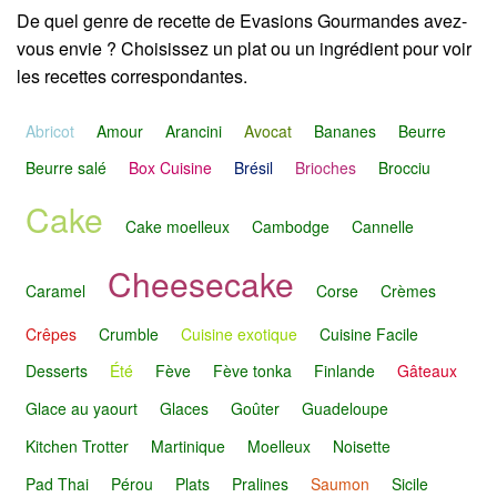
De quel genre de recette de Evasions Gourmandes avez-
vous envie ? Choisissez un plat ou un ingrédient pour voir
les recettes correspondantes.
Abricot
Amour
Arancini
Avocat
Bananes
Beurre
Beurre salé
Box Cuisine
Brésil
Brioches
Brocciu
Cake
Cake moelleux
Cambodge
Cannelle
Cheesecake
Caramel
Corse
Crèmes
Crêpes
Crumble
Cuisine exotique
Cuisine Facile
Desserts
Été
Fève
Fève tonka
Finlande
Gâteaux
Glace au yaourt
Glaces
Goûter
Guadeloupe
Kitchen Trotter
Martinique
Moelleux
Noisette
Pad Thai
Pérou
Plats
Pralines
Saumon
Sicile